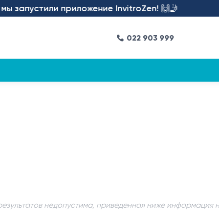
запустили приложение InvitroZen! 🙌🤳
022 903 999
результатов недопустима, приведенная ниже информация 