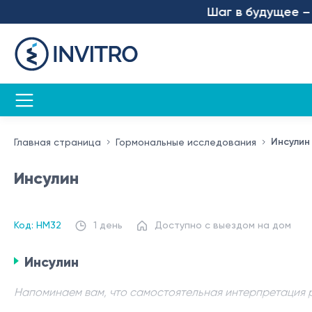
Шаг в будущее – мы 
Инсулин
Главная страница
Гормональные исследования
Инсулин
Код: HM32
1 день
Доступно с выездом на дом
Инсулин
Напоминаем вам, что самостоятельная интерпретация 