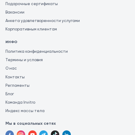
определить соответствующее лечение. Для получения
Подарочные сертификаты
наиболее точной и последовательной оценки результатов
Вакансии
анализов, рекомендуется проводить их в одной и той же
Анкета удовлетворенности услугами
лаборатории. Это связано с тем, что разные лаборатории
Корпоративным клиентам
могут использовать различные методы и единицы измерения
для проведения аналогичных исследований.
ИНФО
Политика конфиденциальности
Термины и условия
О нас
Контакты
Регламенты
Блог
Команда Invitro
Индекс массы тела
Мы в социальных сетях