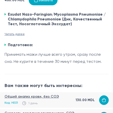
460.00 MDL
Заказать
Exudat Nazo-Faringian/Mycoplasma Pneumoniae /
Chlamydophila Pneumoniae (Днк, Качественный
Тест, Носоглоточный Экссудат)
Напоминаем вам, что самостоятельная интерпретация
Читать далее
результатов недопустима, приведенная ниже информация
Подготовка:
носит исключительно справочный характер.
Принимать мазки лучше всего утром, сразу после
Mycoplasma pneumoniae и Chlamydophila pneumoniae
являются бактериальными патогенами, которые могут
сна. Не курите в течение 30 минут перед тестом.
вызывать респираторные заболевания, такие как
пневмония, бронхит и фарингит. Этот анализ предназначен
Назначение и применение
для выявления ДНК этих бактерий в носоглоточном
Анализ на Mycoplasma pneumoniae и Chlamydophila
Вам также могут быть интересны:
экссудате (образцах, полученных из носоглотки) с
pneumoniae может быть полезен в следующих случаях:
помощью молекулярных методов.
Общий анализ крови, без СОЭ
Диагностика респираторных инфекций, вызванных
130.00 MDL
Код: HE01
1 день
этими бактериями.
Выявление возбудителей при атипичной пневмонии или