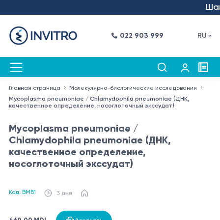
Шаг 
022 903 999
RU
Главная страница
Молекулярно-биологические исследования
Mycoplasma pneumoniae / Chlamydophila pneumoniae (ДНК,
качественное определение, носоглоточный экссудат)
Mycoplasma pneumoniae /
Chlamydophila pneumoniae (ДНК,
качественное определение,
носоглоточный экссудат)
Код: BM81
3 дня