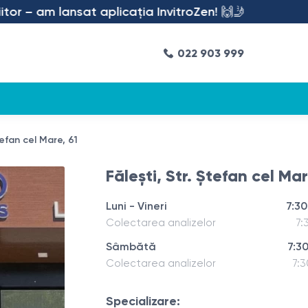
 am lansat aplicația InvitroZen! 🙌🤳
022 903 999
tefan cel Mare, 61
Fălești, Str. Ștefan cel Mar
Luni - Vineri
7:30
Colectarea analizelor
7:
Sâmbătă
7:30
Colectarea analizelor
7:3
Specializare: