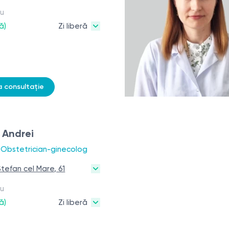
ru
ă)
Zi liberă
a consultație
 Andrei
 Obstetrician-ginecolog
 Ștefan cel Mare, 61
ru
ă)
Zi liberă