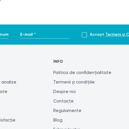
enume *
E-mail *
Accept
Termeni și C
INFO
Politica de confidențialitate
 analize
Termenii și condițiile
tate
Despre noi
Contacte
Regulamente
isfacție
Blog