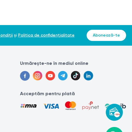
ondiții
și
Politica de confidențialitate
Abonează-te
Urmărește-ne în mediul online
Acceptăm pentru plată
-15%