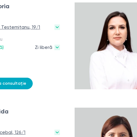
oria
r. Testemițanu, 19/1
ru
ă)
Zi liberă
a consultație
ida
ecebal, 126/1