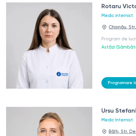
Rotaru Vict
Medic internist
Chișinău, St
Program de luc
Astăzi (Sâmbăt
Programare l
Ursu Stefan
Medic Internist
Bălți, Str. D