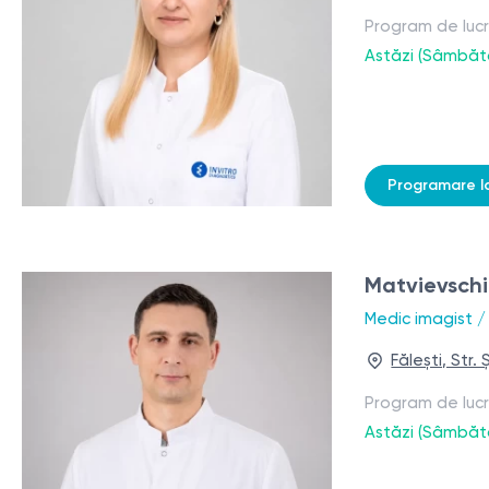
Program de luc
Astăzi (Sâmbăt
Programare l
Matvievschi
Medic imagist /
Fălești, Str.
Program de luc
Astăzi (Sâmbăt