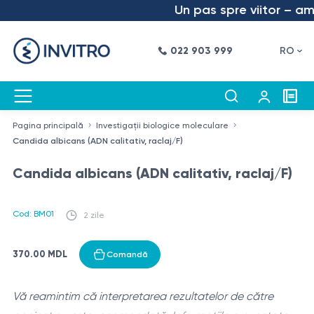
Un pas spre viitor – am l
022 903 999
RO
Pagina principală
Investigații biologice moleculare
Candida albicans (ADN calitativ, raclaj/F)
Candida albicans (ADN calitativ, raclaj/F)
Cod: BM01
2 zile
370.00 MDL
Comandă
Vă reamintim că interpretarea rezultatelor de către