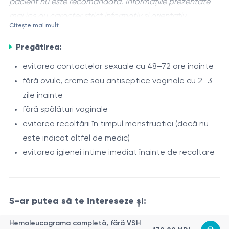
pacient nu este recomandată. Informațiile prezentate
mai jos au caracter strict informativ și orientativ.
Citește mai mult
Candida albicans
este o ciupercă levuriformă
Pregătirea:
oportunistă care poate face parte din microbiota
normală a organismului uman, inclusiv la nivelul
evitarea contactelor sexuale cu 48–72 ore înainte
intestinului, cavității bucale și mucoasei tractului
fără ovule, creme sau antiseptice vaginale cu 2–3
În anumite condiții, precum dezechilibrul florei
urogenital.
zile înainte
microbiene sau scăderea imunității, Candida albicans
fără spălături vaginale
se poate multiplica excesiv, determinând infecția
evitarea recoltării în timpul menstruației (dacă nu
fungică denumită candidoză.
Analiza PCR permite detectarea ADN-ului Candida
este indicat altfel de medic)
albicans în proba biologică și confirmarea prezenței
evitarea igienei intime imediat înainte de recoltare
infecției fungice.
Indicații
S-ar putea să te intereseze și:
simptome de candidoză vaginală (prurit, senzație
de arsură, secreții)
Hemoleucograma completă, fără VSH