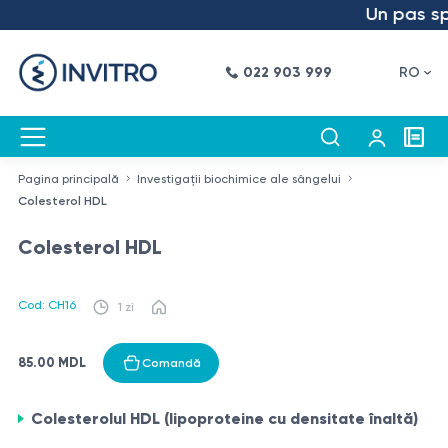
Un pas spre
022 903 999
RO
Pagina principală
Investigații biochimice ale sângelui
Colesterol HDL
Colesterol HDL
Cod: CH16
1 zi
85.00 MDL
Comandă
Colesterolul HDL (lipoproteine cu densitate înaltă)