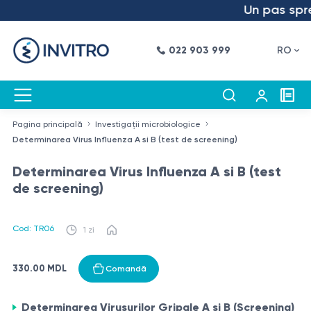
Un pas spre v
022 903 999
RO
Pagina principală
Investigații microbiologice
Determinarea Virus Influenza A si B (test de screening)
Determinarea Virus Influenza A si B (test
de screening)
Cod: TR06
1 zi
330.00 MDL
Comandă
Determinarea Virusurilor Gripale A și B (Screening)