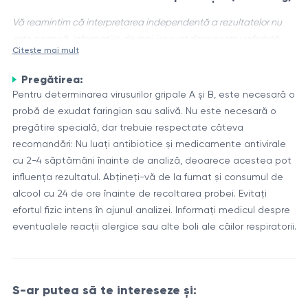
Vă reamintim că interpretarea independentă a rezultatelor nu
este permisă, informațiile de mai jos sunt doar pentru referință
Citește mai mult
Virusurile gripale A și B sunt principalii agenți patogeni ai
Pregătirea:
gripei sezoniere la oameni. Acestea aparțin familiei
Pentru determinarea virusurilor gripale A și B, este necesară o
Orthomyxoviridae și sunt virusuri învelite care conțin ARN.
probă de exudat faringian sau salivă. Nu este necesară o
Aceste virusuri pot provoca boli respiratorii care pot varia de
Structura și ciclul de viață al virusurilor gripale
pregătire specială, dar trebuie respectate câteva
la forme ușoare la cazuri severe, potențial letale.
Virusurile gripale A și B au o structură similară. Genomul lor
recomandări: Nu luați antibiotice și medicamente antivirale
este format din opt segmente separate de ARN, înconjurate
cu 2-4 săptămâni înainte de analiză, deoarece acestea pot
de o înveliș care conține două proteine principale:
influența rezultatul. Abțineți-vă de la fumat și consumul de
hemaglutinina (HA) și neuraminidaza (NA). Aceste proteine
alcool cu 24 de ore înainte de recoltarea probei. Evitați
După pătrunderea în celula gazdă, virusurile gripale folosesc
joacă un rol cheie în procesul de infectare a celulelor și
efortul fizic intens în ajunul analizei. Informați medicul despre
mecanismele acesteia pentru a-și replica genomul și a
răspândirea virusului.
eventualele reacții alergice sau alte boli ale căilor respiratorii.
sintetiza noi particule virale. Aceste noi particule sunt apoi
eliberate din celulă pentru a infecta alte celule, răspândind
Rolul determinării virusurilor gripale A și B
infecția.
Determinarea virusurilor gripale A și B joacă un rol important
S-ar putea să te intereseze și:
în diagnosticarea și controlul răspândirii gripei. Identificarea în