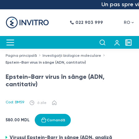
Un pas spre viit
022 903 999
RO
Pagina principală
Investigații biologice moleculare
Epstein-Barr virus în sânge (ADN, cantitativ)
Epstein-Barr virus în sânge (ADN,
cantitativ)
Cod: BM59
6 zile
580.00 MDL
Comandă
Virusul Epstein-Barr în sânge (ADN, analiză