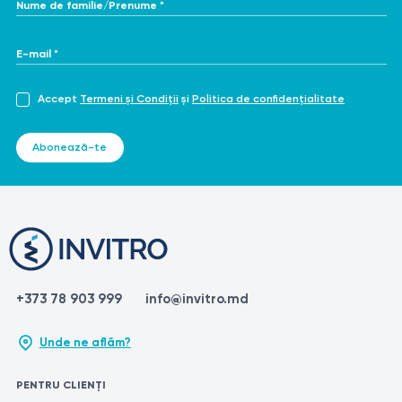
Nume de familie/Prenume *
E-mail *
Accept
Termeni și Condiții
și
Politica de confidențialitate
Abonează-te
+373 78 903 999
info@invitro.md
Unde ne aflăm?
PENTRU CLIENȚI