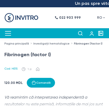
Un pas spre viitor
022 903 999
RO
Pagina principală
Investigații hematologice
Fibrinogen (factor I)
Fibrinogen (factor I)
Cod: HE15
1 zi
120.00 MDL
Comandă
Vă reamintim că interpretarea independentă a
rezultatelor nu este permisă, informațiile de mai jos sunt