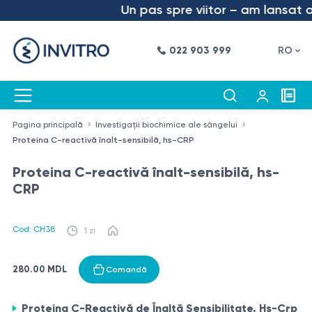
Un pas spre viitor – am lansat apl
022 903 999
RO
Pagina principală
Investigații biochimice ale sângelui
Proteina C-reactivă înalt-sensibilă, hs-CRP
Proteina C-reactivă înalt-sensibilă, hs-
CRP
Cod: CH38
1 zi
280.00 MDL
Comandă
Proteina C-Reactivă de Înaltă Sensibilitate, Hs-Crp