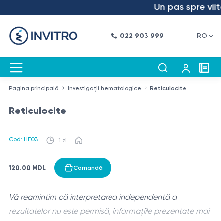
Un pas spre viito
022 903 999
RO
Pagina principală
Investigații hematologice
Reticulocite
Reticulocite
Cod: HE03
1 zi
120.00 MDL
Comandă
Vă reamintim că interpretarea independentă a
rezultatelor nu este permisă, informațiile prezentate mai