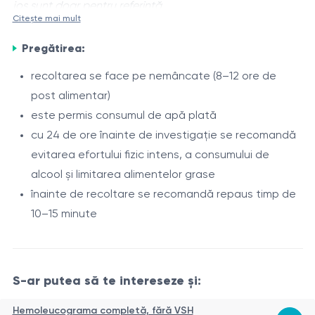
jos sunt doar pentru referință.
Citește mai mult
Reticulocitele
sunt forme imature ale eritrocitelor, care
Pregătirea:
conțin urme de acid ribonucleic și reflectă activitatea
măduvei osoase în procesul de eritropoieză.
recoltarea se face pe nemâncate (8–12 ore de
Determinarea nivelului de reticulocite este utilizată
post alimentar)
Analiza permite evaluarea activității măduvei osoase, a
pentru evaluarea capacității regenerative a sistemului
este permis consumul de apă plată
intensității producției de eritrocite și a răspunsului
hematopoietic și a dinamicii formării eritrocitelor.
cu 24 de ore înainte de investigație se recomandă
organismului la anemii, hemoragii sau tratamente care
evitarea efortului fizic intens, a consumului de
stimulează hematopoieza.
Indicații
alcool și limitarea alimentelor grase
înainte de recoltare se recomandă repaus timp de
diagnosticarea și evaluarea diferențială a anemiilor
10–15 minute
evaluarea răspunsului compensator după pierderi
de sânge
monitorizarea eficienței tratamentului în anemii
Procedura
feriprive, megaloblastice sau hemolitice
S-ar putea să te intereseze și:
Recoltarea sângelui venos se efectuează din venă.
evaluarea funcției măduvei osoase
Hemoleucograma completă, fără VSH