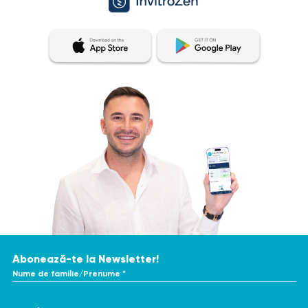
determina tratamentul adecvat. Pentru a obține o
evaluare cât mai precisă și consecventă a rezultatelor
analizelor, se recomandă efectuarea acestora în același
laborator. Acest lucru se datorează faptului că diferite
laboratoare pot utiliza metode și unități de măsurare
diferite pentru efectuarea investigațiilor similare.
Abonează-te la Newsletter!
Nume de familie/Prenume *
E-mail *