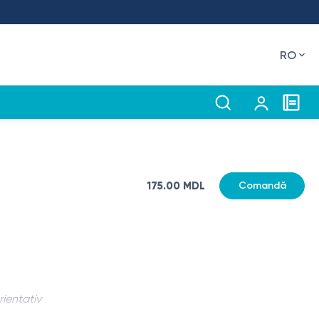
RO
175.00 MDL
Comandă
rientativ