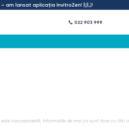
am lansat aplicația InvitroZen! 🙌🤳
022 903 999
4
te inacceptabilă, informațiile de mai jos sunt doar cu titlu o