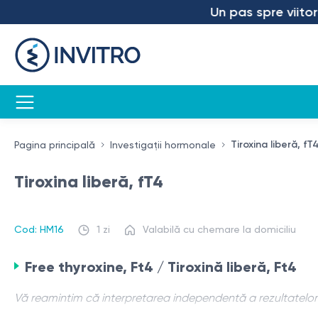
Un pas spre viitor – 
Tiroxina liberă, fT
Pagina principală
Investigații hormonale
Tiroxina liberă, fT4
Cod: HM16
1 zi
Valabilă cu chemare la domiciliu
Free thyroxine, Ft4 / Tiroxină liberă, Ft4
Vă reamintim că interpretarea independentă a rezultatelor es