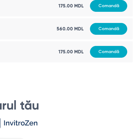
icarea diferitelor afecțiuni legate de funcționarea
175.00 MDL
Comandă
560.00 MDL
Comandă
175.00 MDL
Comandă
ționează corect și produce cantitatea adecvată de hormoni.
rtiroidism (exces de hormoni tiroidieni) sau hipotiroidism
tru evaluarea eficacității tratamentului și ajustarea dozelor
disfuncțiilor congenitale ale glandei tiroide.
rul tău
ți următoarele recomandări:
lucru poate influența indicatorii hormonali.