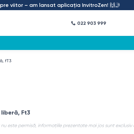
viitor – am lansat aplicația InvitroZen! 🙌🤳
022 903 999
ră, fT3
 liberă, Ft3
u este permisă, informațiile prezentate mai jos sunt exclusiv 