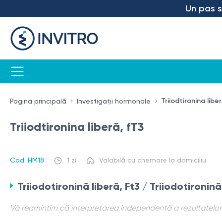
Un pas spre 
Triiodtironina libe
Pagina principală
Investigații hormonale
Triiodtironina liberă, fT3
Cod: HM18
1 zi
Valabilă cu chemare la domiciliu
Triiodotironină liberă, Ft3 / Triiodotironină
Vă reamintim că interpretarea independentă a rezultatelor n