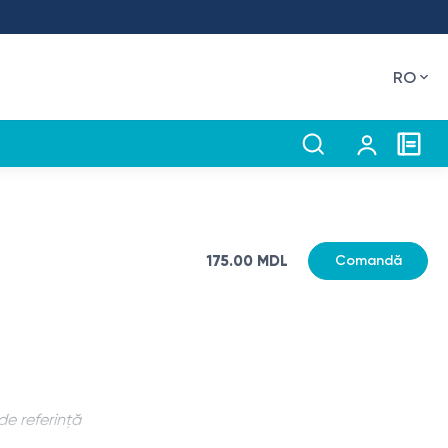
RO
175.00 MDL
Comandă
de referință