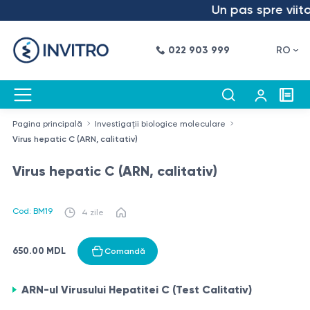
Un pas spre viitor
022 903 999
RO
Pagina principală
Investigații biologice moleculare
Virus hepatic C (ARN, calitativ)
Virus hepatic C (ARN, calitativ)
Cod: BM19
4 zile
650.00 MDL
Comandă
ARN-ul Virusului Hepatitei C (Test Calitativ)