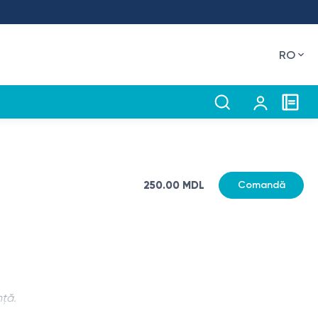
RO
250.00 MDL
Comandă
nță.