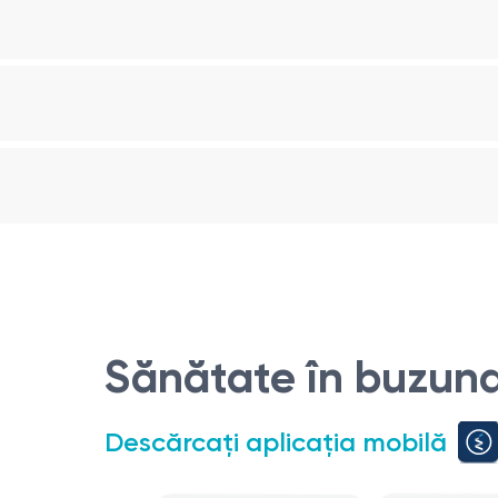
Conținut moderat
Conținut moderat
Conținut moderat
rea sănătății organismului. Consumul adecvat de zinc prin a
 normală a organismului. El joacă un rol cheie în numeroase p
tarea. Zincul este, de asemenea, necesar pentru formarea și f
re celulară, precum și la protejarea celulelor împotriva stresul
fără comentarii și nu adăuga nimic în plus la marcaje de tine 
Sănătate în buzuna
Descărcați aplicația mobilă
eosebit de bogat în: