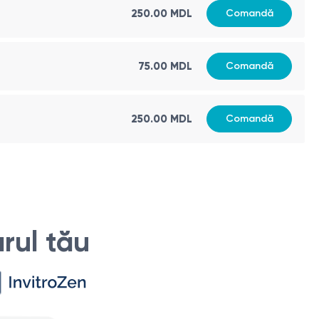
250.00 MDL
Comandă
75.00 MDL
Comandă
limentație este important pentru a asigura funcționarea
250.00 MDL
Comandă
rocese biochimice, inclusiv sinteza proteinelor,
uncționarea corectă a diferitelor enzime, hormoni și acizi
ui oxidativ.
- doar răspunsul și nimic mai mult. Asigură-te că în textul
rul tău