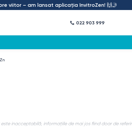
viitor – am lansat aplicația InvitroZen! 🙌🤳
022 903 999
 Zn
ste inacceptabilă, informațiile de mai jos fiind doar de referi