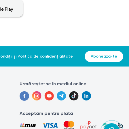
ntație este important pentru asigurarea funcționării
ondiții
și
Politica de confidențialitate
Abonează-te
procese biochimice, inclusiv sinteza proteinelor,
Urmărește-ne în mediul online
ctă a diferitelor enzime, hormoni și acizi nucleici.
Acceptăm pentru plată