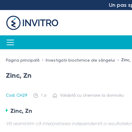
Un pas spre 
Zinc,
Pagina principală
Investigații biochimice ale sângelui
Zinc, Zn
Cod: CH29
1 zi
Valabilă cu chemare la domiciliu
Zinc, Zn
Vă reamintim că interpretarea independentă a rezultatelor e