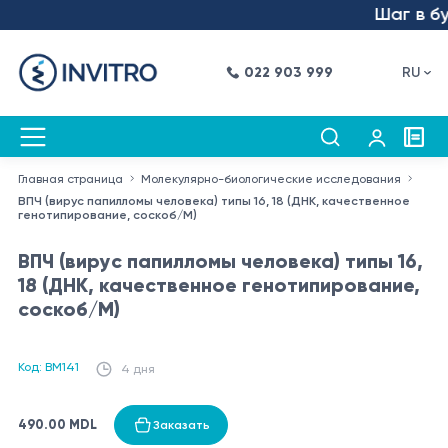
Шаг в буд
022 903 999
RU
Главная страница
Молекулярно-биологические исследования
ВПЧ (вирус папилломы человека) типы 16, 18 (ДНК, качественное
генотипирование, соскоб/M)
ВПЧ (вирус папилломы человека) типы 16,
18 (ДНК, качественное генотипирование,
соскоб/M)
Код: BM141
4 дня
490.00 MDL
Заказать