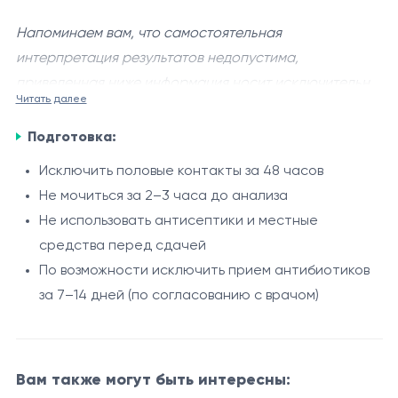
Напоминаем вам, что самостоятельная
интерпретация результатов недопустима,
приведенная ниже информация носит исключительно
Читать далее
справочный характер.
Генотипирование вируса папилломы человека (ВПЧ)
Подготовка:
16 и 18 типов
- это молекулярно-биологическое
исследование методом ПЦР, направленное на
Исключить половые контакты за 48 часов
выявление ДНК высокоонкогенных типов HPV в
Не мочиться за 2–3 часа до анализа
Показания
урогенитальном материале у мужчин. Данные типы
Не использовать антисептики и местные
Наличие аногенитальных кондилом (бородавок)
вируса связаны с риском развития аногенитальных и
средства перед сдачей
Подозрение на инфекцию ВПЧ
некоторых онкологических заболеваний, а также
По возможности исключить прием антибиотиков
Контакт с партнером, инфицированным ВПЧ
могут передаваться половым путем.
за 7–14 дней (по согласованию с врачом)
Хронические воспалительные заболевания
Процедура
урогенитального тракта
Забор соскоба из уретры и/или аногенитальной
Профилактическое обследование
Вам также могут быть интересны:
области
Обследование при бесплодии или снижении