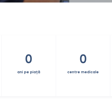
0
0
ani pe piață
centre medicale