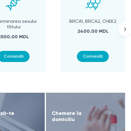
rminarea sexului
BRCA1, BRCA2, CHEK2
fătului
2400.00 MDL
1500.00 MDL
Comandă
Comandă
ză-te
Chemare la
domiciliu