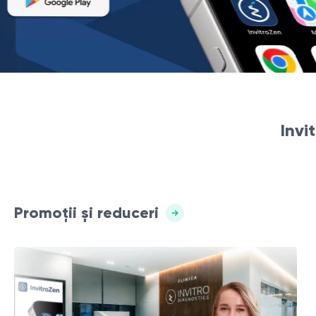
Invi
Promoții și reduceri