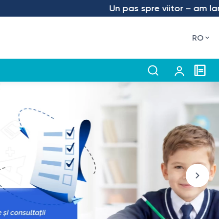
n pas spre viitor – am lansat aplicația InvitroZen! 
RO