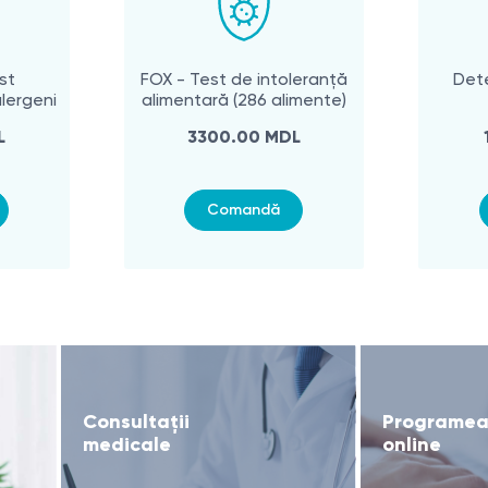
st
FOX - Test de intoleranţă
Dete
alergeni
alimentară (286 alimente)
L
3300.00 MDL
Comandă
Consultații
Programea
medicale
online