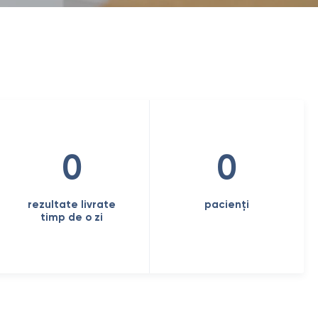
0
0
rezultate livrate
pacienți
timp de o zi