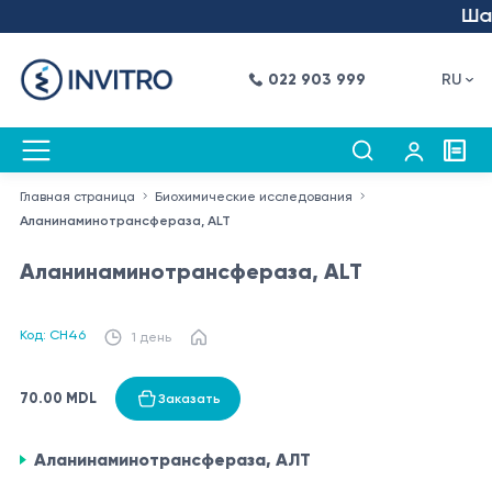
Шаг 
022 903 999
RU
Главная страница
Биохимические исследования
Аланинаминотрансфераза, ALT
Аланинаминотрансфераза, ALT
Код: CH46
1 день
70.00 MDL
Заказать
Аланинаминотрансфераза, АЛТ