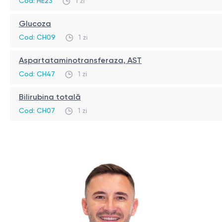
Cod: HE23
1 zi
Alanininotransferaza (ALT) este o enzimă importantă preze
Glucoza
diverse boli asociate ficatului, cum ar fi hepatita, ciroza
Cod: CH09
1 zi
Indicații pentru determinarea alanininotransferaze
Aspartataminotransferaza, AST
Analiza pentru determinarea nivelului ALT este recomanda
Cod: CH47
1 zi
Evaluarea funcției hepatice: Un nivel crescut de ALT 
Bilirubina totală
Monitorizarea tratamentului bolilor hepatice: Determinar
Cod: CH07
1 zi
Screening-ul pentru boli hepatice: Analiza ALT poate 
Evaluarea riscului de complicații: Un nivel crescut de 
Pregătirea pentru procedura de colectare a anali
hepatic.
Nu este necesară o pregătire specială pentru efectuarea 
reguli:
Nu consumați alimente cu 8-12 ore înainte de analiză,
Abțineți-vă de la consumul de alcool cu 24 de ore îna
Nu fumați cu câteva ore înainte de procedură.