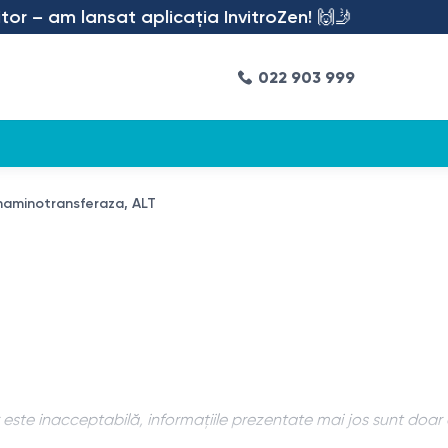
 – am lansat aplicația InvitroZen! 🙌🤳
022 903 999
naminotransferaza, ALT
este inacceptabilă, informațiile prezentate mai jos sunt doar 