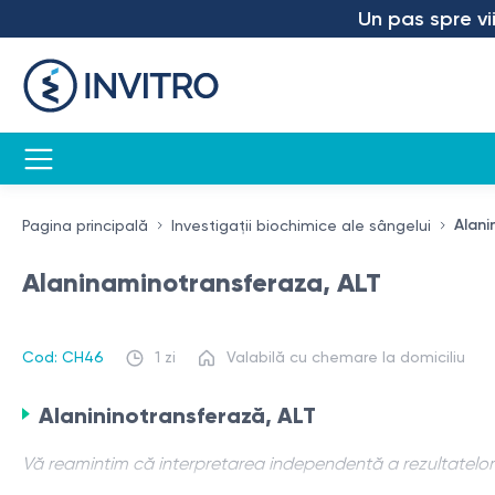
Un pas spre viitor
Alani
Pagina principală
Investigații biochimice ale sângelui
Alaninaminotransferaza, ALT
Cod: CH46
1 zi
Valabilă cu chemare la domiciliu
Alanininotransferază, ALT
Vă reamintim că interpretarea independentă a rezultatelor 