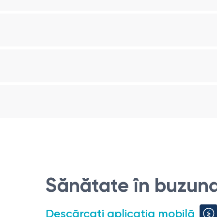
ntă în celulele ficatului. Un nivel crescut de ALT în sânge p
 sau steatoza hepatică.
i (ALT)
tă în următoarele cazuri:
poate sugera existența bolilor hepatice, cum ar fi hepatita, 
ea regulată a nivelului ALT ajută la controlul eficacității trat
fi inclusă în examenele medicale de rutină pentru identifica
ALT poate servi ca indicator de risc pentru dezvoltarea unor 
zelor
analizei de determinare a nivelului alaninaminotransferazei
Sănătate în buzuna
 dacă nu a fost altfel indicat de către medic.
inte de colectarea analizelor.
Descărcați aplicația mobilă