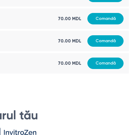
oate indica afectarea celulelor hepatice și poate sugera
70.00 MDL
Comandă
70.00 MDL
Comandă
ciroza sau steatoza hepatică.
amentului și la urmărirea evoluției bolii.
70.00 MDL
Comandă
rea potențialelor probleme hepatice.
boli hepatice mai grave, cum ar fi ciroza sau cancerul
 (ALT). Totuși, se recomandă respectarea următoarelor
rul tău