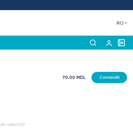
RO
70.00 MDL
Comandă
de referință