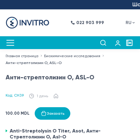
Шаг 
022 903 999
RU
Главная страница
Биохимические исследования
Анти-стрептолизин О, ASL-O
Анти-стрептолизин О, ASL-O
Код: CH39
1 день
100.00 MDL
Заказать
Anti-Streptolysin O Titer, Asot, Анти-
Стрептолизин О, Asl-O