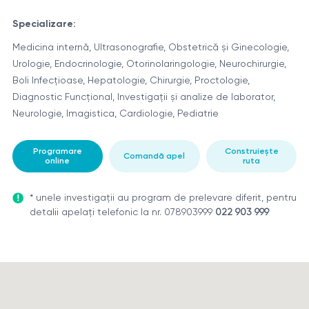
Specializare:
Medicina internă, Ultrasonografie, Obstetrică și Ginecologie,
Urologie, Endocrinologie, Otorinolaringologie, Neurochirurgie,
Boli Infecțioase, Hepatologie, Chirurgie, Proctologie,
Diagnostic Funcțional, Investigații și analize de laborator,
Neurologie, Imagistica, Cardiologie, Pediatrie
Programare
Construiește
Comandă apel
online
ruta
* unele investigații au program de prelevare diferit, pentru
detalii apelați telefonic la nr. 078903999
022 903 999