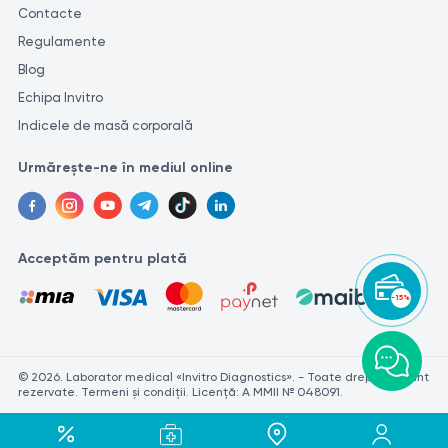
Contacte
Regulamente
Blog
Echipa Invitro
Indicele de masă corporală
Urmărește-ne în mediul online
Acceptăm pentru plată
-15%
© 2026. Laborator medical «Invitro Diagnostics». - Toate drepturile sunt
rezervate. Termeni și condiții. Licență: A MMII № 048091.