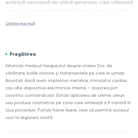
estetică neinvazivă de ultimă generație, care utilizează
tehnologia patentată INDIBA® la frecvența unipolară
de 448 kHz. Aparatul INDIBA® Elite NS, fabricat la cele
Mecanism de acțiune
Citește mai mult
mai înalte standarde în Barcelona, Spania și aprobat
Terapia funcționează în trei moduri (rece, termic și
de FDA și CE, acționează profund asupra țesuturilor,
hipertermic) și livrează energia RF adânc în piele și
stimulând procesele de regenerare, reducând
structuri subcutanate, activând:
inflamația și ameliorând durerea, atât în estetică, cât
Pregătirea
și în fizioterapie și medicină sportivă.
Microcirculația și oxigenarea celulară
Informați medicul/terapeutul despre starea Dvs. de
Sinteza de colagen și elastină
sănătate, bolile cronice și tratamentele pe care le urmați.
Drenajul limfatic și detoxifierea tisulară
Anunțați dacă aveți implanturi metalice, stimulator cardiac
sau alte dispozitive electronice interne – acestea pot
Reducerea inflamației și edemelor
Componente și detalii
constitui contraindicații. Evitați aplicarea de creme, uleiuri
Regenerarea accelerată a țesuturilor post-
sau produse cosmetice pe zona care urmează a fi tratată în
Dispozitiv INDIBA® Elite NS – sistem RF monopolar
traumatice sau chirurgicale.
ziua procedurii. Purtați haine lejere, care să permită accesul
medical, frecvență 448 kHz
ușor la regiunea vizată.
Capete de tratament dedicate pentru față, corp,
scalp, zone intime
Rolul terapiei INDIBA®
Trei moduri de lucru: rece (biostimulare), termic