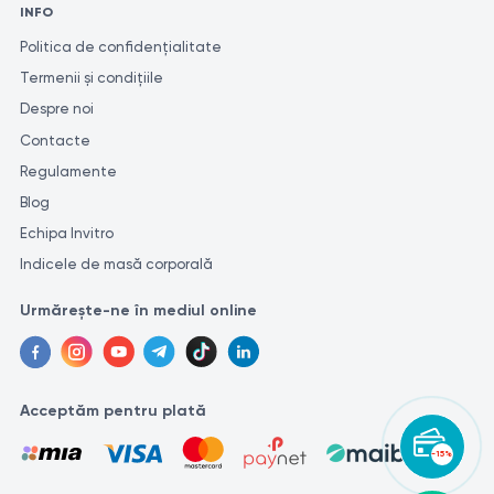
https://fda.report/Company/Indiba-Usa-Inc
INFO
Politica de confidențialitate
Termenii și condițiile
Despre noi
Contacte
Regulamente
Blog
Echipa Invitro
Indicele de masă corporală
Urmărește-ne în mediul online
Acceptăm pentru plată
-15%