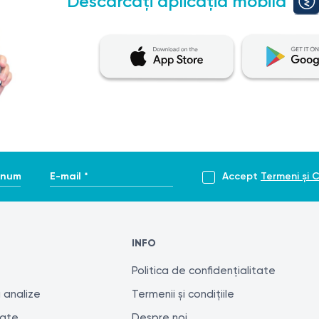
Descărcați aplicația mobilă
enume *
E-mail *
Accept
Termeni și C
INFO
Politica de confidențialitate
 analize
Termenii și condițiile
tate
Despre noi