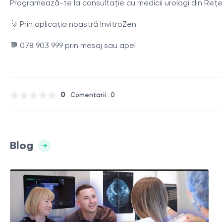
Programează-te la consultație cu medicii urologi din Re
🤳 Prin aplicația noastră InvitroZen
💬 078 903 999 prin mesaj sau apel
0
Comentarii : 0
Blog