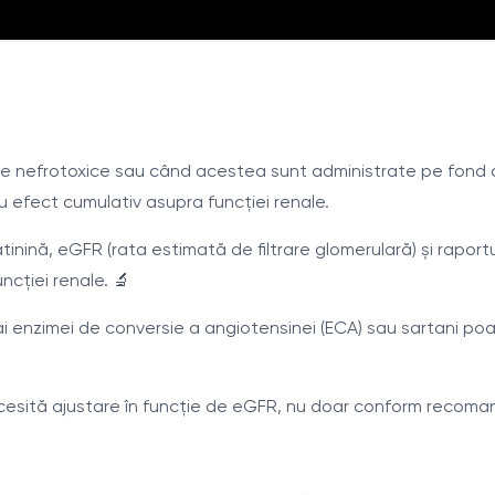
 nefrotoxice sau când acestea sunt administrate pe fond de 
 efect cumulativ asupra funcției renale.
inină, eGFR (rata estimată de filtrare glomerulară) și raport
ncției renale. 🔬
 ai enzimei de conversie a angiotensinei (ECA) sau sartani poa
sită ajustare în funcție de eGFR, nu doar conform recomand