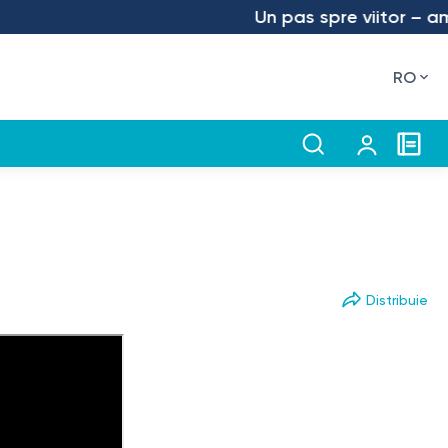
Un pas spre viitor – am lans
RO
Distribuie