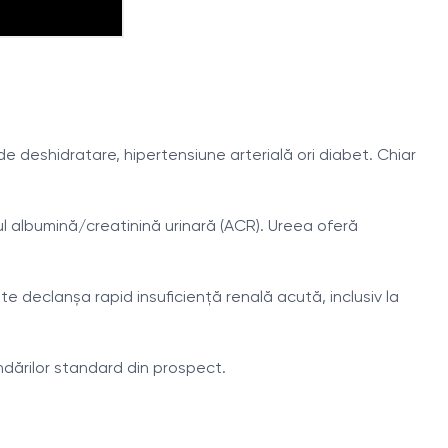
deshidratare, hipertensiune arterială ori diabet. Chiar
ul albumină/creatinină urinară (ACR). Ureea oferă
te declanșa rapid insuficiență renală acută, inclusiv la
ărilor standard din prospect.