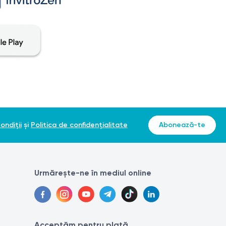
ondiții
și
Politica de confidențialitate
Abonează-te
Urmărește-ne în mediul online
Acceptăm pentru plată