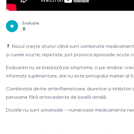
Evaluare
0
💊 Riscul crește atunci când sunt combinate medicamente
și curele scurte, repetate, pot provoca episoade acute cu
Evaluarea nu se bazează pe simptome, ci pe analize: creat
informații suplimentare, dar nu este principalul marker al fu
Combinația dintre antiinflamatoare, diuretice și inhibitori
persoane fără antecedente de boală renală.
Dozele nu sunt universale – numeroase medicamente nece