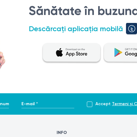
Sănătate în buzuna
Descărcați aplicația mobilă
ive
perare.
se introduce o periuță citologică sterilă la 2–4 cm și se reali
enume *
E-mail *
Accept
Termeni și C
INFO