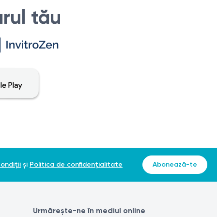
rul tău
zează raclaj circular; vârful periuței se rupe în recipientul
ondiții
și
Politica de confidențialitate
Abonează-te
Urmărește-ne în mediul online