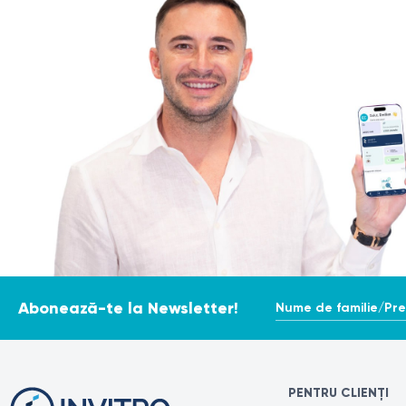
Scurgeri uretrale, usturime, disconfort la urinare
Prostatită cronică / durere pelvină cronică
Screening înaintea procedurilor urologice și reproduct
Suspiciune de ITS după contact sexual neprotejat
Procedura
Monitorizare după tratamente antimicrobiene.
Procedura durează câteva minute,
Poate provoca un disconfort ușor și nu necesită recu
Locul recoltării: uretra anterioară
Tehnica: după dezinfectarea ușoară a meatului uretral, 
cu mediu de transport.
Nume de familie/Pr
Abonează-te la Newsletter!
PENTRU CLIENȚI