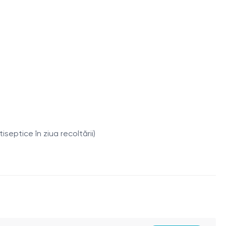
alii agenți patogeni ai infecțiilor urogenitale și ITS.
septice în ziua recoltării)
pp.
ium spp.
ella spp.