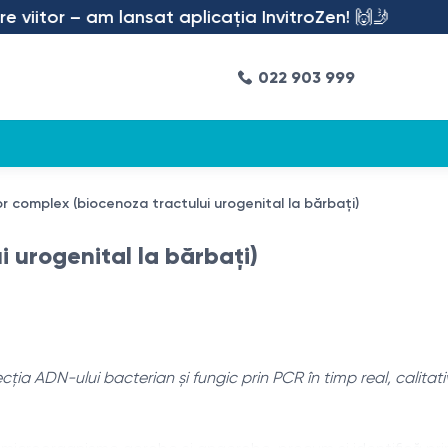
iitor – am lansat aplicația InvitroZen! 🙌🤳
022 903 999
or complex (biocenoza tractului urogenital la bărbați)
 urogenital la bărbați)
cția ADN-ului bacterian și fungic prin PCR în timp real, calitati