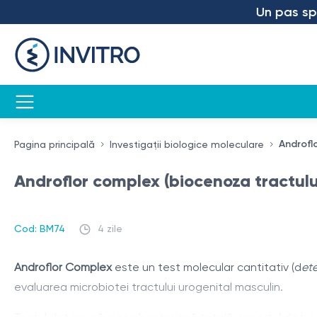
Un pas spre v
Androfl
Pagina principală
Investigații biologice moleculare
Androflor complex (biocenoza tractului
Cod: BM74
4 zile
Androflor Complex
este un test molecular cantitativ (d
ete
evaluarea microbiotei tractului urogenital masculin.