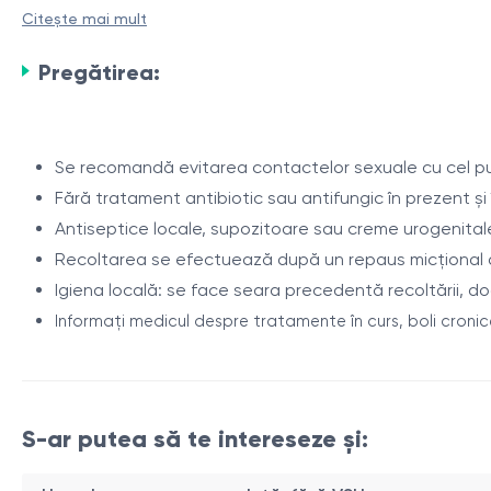
Testul determină masa bacteriană totală, raportul dintre m
Citește mai mult
Componentele investigației
Pregătirea:
Microbiotă normală (rezidentă):
Se recomandă evitarea contactelor sexuale cu cel puț
Microflora tranzitorie:
Fără tratament antibiotic sau antifungic în prezent și în
Microorganisme condiționat patogene (MCP)
– microflor
Antiseptice locale, supozitoare sau creme urogenitale 
oportunistă asociată disbiozei urogenitale:
Recoltarea se efectuează după un repaus micțional 
Igiena locală: se face seara precedentă recoltării, doa
Informați medicul despre tratamente în curs, boli cronice
Microorganisme anaerobe:
S-ar putea să te intereseze și: