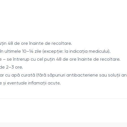
icroorganisme aerobe și anaerobe, precum și identifică princip
Staphylococcus spp.
Streptococcus spp.
Corynebacterium spp.
in 48 de ore înainte de recoltare.
Lactobacillus spp.
 ultimele 10–14 zile (excepție: la indicația medicului).
a
Gardnerella vaginalis
– se întrerup cu cel puțin 48 de ore înainte de recoltare.
Ureaplasma urealyticum
de 2–3 ore.
Ureaplasma parvum
r cu apă curată (fără săpunuri antibacteriene sau soluții anti
Mycoplasma hominis
 și eventuale inflamații acute.
Atopobium cluster
Megasphaera spp./ Veillonella spp. / Dialister s
Sneathia spp. / Leptotrichia spp. / Fusobacter
Bacteroides spp. / Porphyromonas spp. / Prevot
Peptostreptococcus spp. / Parvimonas spp.