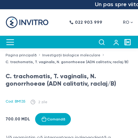
Un pas spre viitor
022 903 999
RO
Pagina principală
Investigații biologice moleculare
C. trachomatis, T. vaginalis, N. gonorrhoeae (ADN calitativ, raclaj/B)
C. trachomatis, T. vaginalis, N.
gonorrhoeae (ADN calitativ, raclaj/B)
Cod: BM135
2 zile
700.00 MDL
Comandă
Vă reamintim că interpretarea independentă a