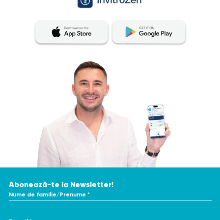
calificat poate stabili un diagnostic corect şi poate
determina un tratament adecvat. Pentru a obţine o
evaluare cât mai precisă şi consecventă a rezultatelor
analizelor, se recomandă efectuarea acestora în acelaşi
laborator. Acest lucru se datorează faptului că diferite
laboratoare pot utiliza metode şi unităţi de măsură
diferite pentru efectuarea unor investigaţii similare.
Abonează-te la Newsletter!
Nume de familie/Prenume *
E-mail *