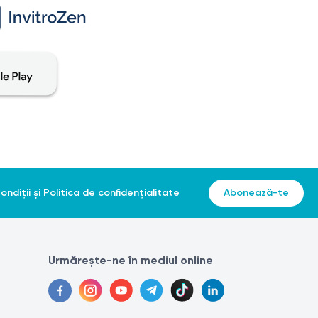
ent. În cazul în care aveți dureri sau agravarea bolii, este
agnostic corect și poate determina tratamentul adecvat.
a în același laborator. Aceasta se datorează faptului că
ondiții
și
Politica de confidențialitate
Abonează-te
Urmărește-ne în mediul online