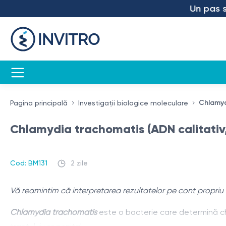
Un pas spre
Chlamyd
Pagina principală
Investigații biologice moleculare
Chlamydia trachomatis (ADN calitativ,
Cod: BM131
2 zile
Vă reamintim că interpretarea rezultatelor pe cont propriu 
Chlamydia trachomatis
este o bacterie care determină ch