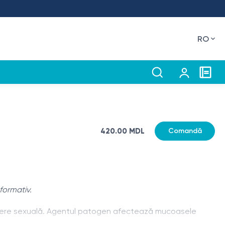
RO
420.00 MDL
Comandă
formativ.
mitere sexuală. Agentul patogen afectează mucoasele