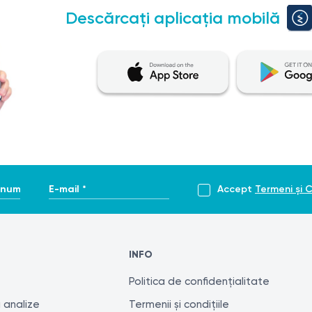
Descărcați aplicația mobilă
 secțiune nu sunt destinate pentru auto-diagnosticare și tratam
ile diagnostice. Doar un specialist calificat poate pune un di
nte a rezultatelor analizelor, se recomandă efectuarea acestor
diferite pentru desfășurarea unor investigații similare.
enume *
E-mail *
Accept
Termeni și C
INFO
Politica de confidențialitate
 analize
Termenii și condițiile