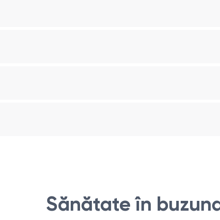
ydia/symptoms-causes/syc-20355349
ml
Sănătate în buzuna