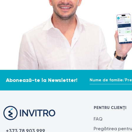
Este foarte important de reținut că informațiile din această
necesar să consultați un medic pentru a stabili investigați
Pentru obținerea unei evaluări cât mai precise și consecve
diferite laboratoare pot utiliza metode și unități de măsură 
Nume de familie/Pr
Abonează-te la Newsletter!
PENTRU CLIENȚI
FAQ
Pregătirea pentru
+373 78 903 999