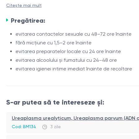
tractului urogenital.
Citește mai mult
Are două forme principale:
Pregătirea:
corpi elementari - forma infecțioasă
evitarea contactelor sexuale cu 48–72 ore înainte
corpi reticulați - forma intracelulară de multiplicare
fără micțiune cu 1,5–2 ore înainte
Infecția este frecvent asimptomatică la bărbați, ceea ce 
evitarea preparatelor locale cu 24 ore înainte
evitarea alcoolului și fumatului cu 24–48 ore
Testul PCR detectează ADN-ul bacteriei chiar și în cantită
evitarea igienei intime imediat înainte de recoltare
Indicații
secreții uretrale
usturime sau durere la urinare
S-ar putea să te intereseze și:
disconfort uretral
suspiciune de infecție cu transmitere sexuală
Ureaplasma urealyticum, Ureaplasma parvum (ADN cal
Procedură
screening la persoane cu risc
Cod: BM134
3 zile
infertilitate
recoltarea se efectuează în cabinet medical