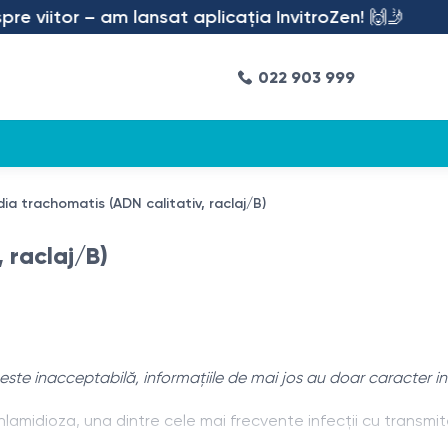
 viitor – am lansat aplicația InvitroZen! 🙌🤳
022 903 999
ia trachomatis (ADN calitativ, raclaj/B)
 raclaj/B)
este inacceptabilă, informațiile de mai jos au doar caracter in
lamidioza, una dintre cele mai frecvente infecții cu trans