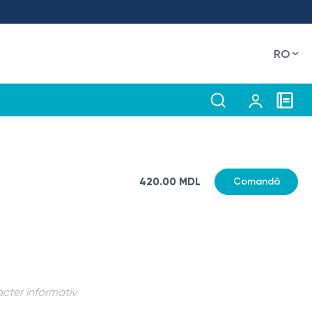
RO
420.00 MDL
Comandă
acter informativ