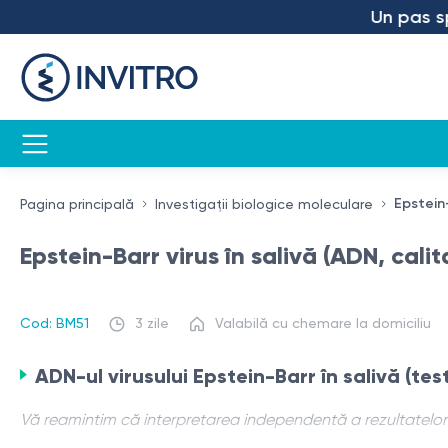
Un pas spre 
Epstein-
Pagina principală
Investigații biologice moleculare
Epstein-Barr virus în salivă (ADN, calit
Cod: BM51
3 zile
Valabilă cu chemare la domiciliu
ADN-ul virusului Epstein-Barr în salivă (test
Vă reamintim că interpretarea independentă a rezultatelor e