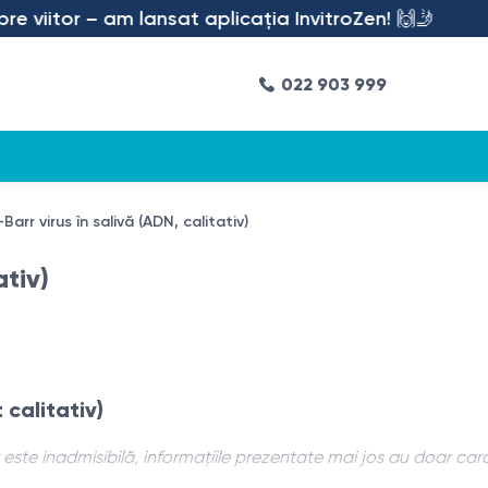
viitor – am lansat aplicația InvitroZen! 🙌🤳
022 903 999
Barr virus în salivă (ADN, calitativ)
ativ)
 calitativ)
ste inadmisibilă, informațiile prezentate mai jos au doar car