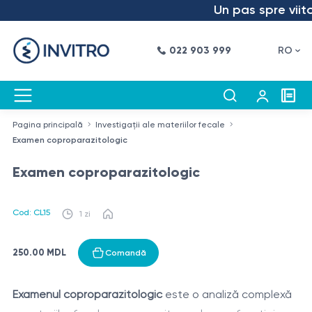
Un pas spre viitor
022 903 999
RO
Pagina principală
Investigații ale materiilor fecale
Examen coproparazitologic
Examen coproparazitologic
Cod: CL15
1 zi
250.00 MDL
Comandă
Examenul coproparazitologic
este o analiză complexă