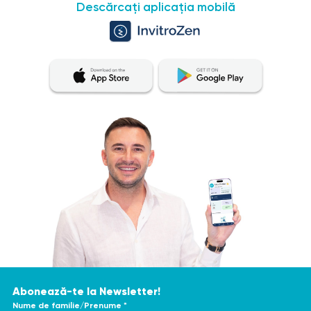
Descărcați aplicația mobilă
această secțiune nu sunt destinate pentru
autodiagnosticare și tratament. În cazul în care aveți
dureri sau o exacerbare a bolii, este necesar să
consultați un medic pentru a vă prescrie investigațiile
diagnostice. Numai un specialist calificat poate face un
diagnostic corect și poate determina tratamentul
corespunzător. Pentru a obține o evaluare cât mai
precisă și consecventă a rezultatelor testelor, se
recomandă efectuarea acestora în același laborator.
Acest lucru se datorează faptului că diferitele
laboratoare pot utiliza metode și unități de măsură
diferite pentru efectuarea cercetărilor similare.
Abonează-te la Newsletter!
Nume de familie/Prenume *