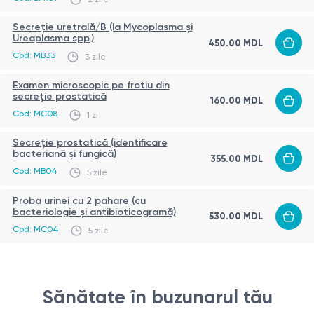
Posibil disconfort ușor de scurtă durată
Metoda de investigație
Secreţie uretrală/B (la Mycoplasma și
Ureaplasma spp.)
Testul se realizează prin metoda PCR (reacția de
450.00 MDL
Cod: MB33
3 zile
polimerizare în lanț), care permite identificarea
genotipurilor
Ureaplasma parvum
și
Ureaplasma
Examen microscopic pe frotiu din
secreție prostatică
160.00 MDL
urealyticum
. Metoda are o sensibilitate ridicată și
Cod: MC08
1 zi
permite diferențierea precisă a speciilor.
Secreţie prostatică (identificare
bacteriană și fungică)
355.00 MDL
Surse:
Cod: MB04
5 zile
https://microbiology.testcatalog.org/show/URRP
Proba urinei cu 2 pahare (cu
https://www.mayocliniclabs.com/test-
bacteriologie și antibioticogramă)
530.00 MDL
Cod: MC04
5 zile
catalog/overview/60758
https://bmcmicrobiol.biomedcentral.com/articles/10.1186/
2180-12-88
IMPORTANT!
Sănătate în buzunarul tău
Este foarte important să vă amintiți că informațiile din