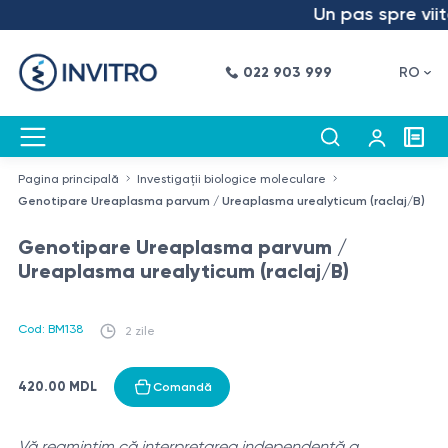
Un pas spre viito
022 903 999
RO
Pagina principală
Investigații biologice moleculare
Genotipare Ureaplasma parvum / Ureaplasma urealyticum (raclaj/B)
Genotipare Ureaplasma parvum /
Ureaplasma urealyticum (raclaj/B)
Cod: BM138
2 zile
420.00 MDL
Comandă
Vă reamintim că interpretarea independentă a