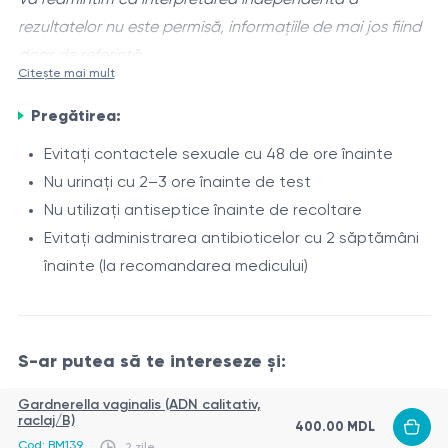
rezultatelor nu este permisă, informațiile de mai jos fiind
doar de referință.
Citește mai mult
Genotiparea
Ureaplasma parvum
și
Ureaplasma
Pregătirea:
urealyticum
este un test de laborator destinat
identificării tipului de ureaplasmă din materialul
Evitați contactele sexuale cu 48 de ore înainte
urogenital la bărbați. Analiza permite determinarea
Nu urinați cu 2–3 ore înainte de test
Indicații
exactă a speciei agentului patogen, care poate face
Nu utilizați antiseptice înainte de recoltare
Secreții uretrale
parte din flora oportunistă sau poate provoca
Evitați administrarea antibioticelor cu 2 săptămâni
Senzație de arsură, mâncărime sau disconfort
inflamații în condiții de dezechilibru.
înainte (la recomandarea medicului)
Durere la urinare
Semne de inflamație urogenitală
Procedură
Infecții urogenitale cronice
S-ar putea să te intereseze și:
Recoltarea unui frotiu din uretră
Scăderea fertilității sau infertilitate
Efectuată de personal medical
Planificarea sarcinii în cuplu
Gardnerella vaginalis (ADN calitativ,
raclaj/B)
400.00 MDL
Durează câteva minute
Control profilactic
Cod: BM139
2 zile