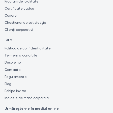
Program de loialitate
lucru se datorează faptului că diferite laboratoare pot utiliza
Certificate cadou
metode şi unităţi de măsură diferite pentru efectuarea unor
Cariere
investigaţii similare.
Chestionar de satisfacție
Clienți corporativi
INFO
Politica de confidențialitate
Termenii și condițiile
Despre noi
Contacte
Regulamente
Blog
Echipa Invitro
Indicele de masă corporală
Urmărește-ne în mediul online