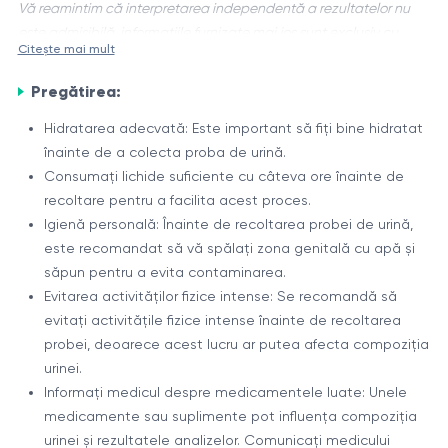
Vă reamintim că interpretarea independentă a rezultatelor nu
este admisibilă, informațiile furnizate mai jos sunt exclusiv cu
Citește mai mult
scop de referință.
Pregătirea:
Virusul herpetic uman 6 (HHV-6) este un virus din familia
herpesviridae. Acest virus poate infecta celulele umane,
Hidratarea adecvată: Este important să fiți bine hidratat
inclusiv celulele sistemului imunitar și celulele sistemului
înainte de a colecta proba de urină.
nervos central. Virusul HHV-6 se răspândește prin contactul
Structură și caracteristici
Consumați lichide suficiente cu câteva ore înainte de
direct cu fluidele corporale precum saliva, secrețiile nazale
recoltare pentru a facilita acest proces.
HHV-6 este un virus cu genom ADN liniar dublu-catenar, învelit
sau sângele.
Igienă personală: Înainte de recoltarea probei de urină,
într-o capsidă icosaedrică și un înveliș lipidic exterior. Virusul
este recomandat să vă spălați zona genitală cu apă și
aparține subfamiliei beta-herpesvirinae, împreună cu virusul
săpun pentru a evita contaminarea.
citomegalic uman (CMV) și virusurile herpetice umane 6B și 7.
Componentă
Descriere
Evitarea activităților fizice intense: Se recomandă să
evitați activitățile fizice intense înainte de recoltarea
Genom
ADN liniar dublu-catenar
probei, deoarece acest lucru ar putea afecta compoziția
Capsidă
Icosaedrică
urinei.
Înveliș
Lipidic
Informați medicul despre medicamentele luate: Unele
HHV-6 poate rămâne latent în organism după infecția inițială
medicamente sau suplimente pot influența compoziția
și poate fi reactivat în anumite circumstanțe, cum ar fi stresul
urinei și rezultatele analizelor. Comunicați medicului