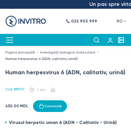
Un pas spre viitor
022 903 999
RO
Pagina principală
Investigații biologice moleculare
Human herpesvirus 6 (ADN, calitativ, urină)
Human herpesvirus 6 (ADN, calitativ, urină)
Cod: BM107
3 zile
450.00 MDL
Comandă
Virusul herpetic uman 6 (ADN - Calitativ - Urină)