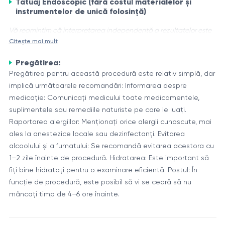
Tatuaj Endoscopic (fără costul materialelor și
instrumentelor de unică folosință)
Vă reamintim că interpretarea independentă a rezultatelor este
Citește mai mult
inadmisibilă, informațiile de mai jos fiind de exclusiv caracter
informativ
Pregătirea:
Tatuajul endoscopic reprezintă o procedură în care
Pregătirea pentru această procedură este relativ simplă, dar
pigmentul este introdus sub mucoasa esofagului sau
implică următoarele recomandări: Informarea despre
stomacului cu ajutorul unui endoscop. Acest lucru permite
medicație: Comunicați medicului toate medicamentele,
crearea de marcaje pe termen lung pentru a facilita
suplimentele sau remediile naturiste pe care le luați.
Aplicarea tatuajului endoscopic
identificarea și monitorizarea modificărilor patologice ale
Raportarea alergiilor: Menționați orice alergii cunoscute, mai
Tatuajul endoscopic este utilizat pe scară largă în
mucoasei în timpul examinării endoscopice ulterioare.
ales la anestezice locale sau dezinfectanți. Evitarea
gastroenterologie pentru marcarea zonelor de interes, cum
alcoolului și a fumatului: Se recomandă evitarea acestora cu
ar fi tumorile, ulcerele, stricturile sau alte modificări
1–2 zile înainte de procedură. Hidratarea: Este important să
patologice. Această procedură ajută medicii să identifice și
fiți bine hidratați pentru o examinare eficientă. Postul: În
Tabela 1: Pigmenți pentru tatuaj endoscopic
să monitorizeze cu ușurință starea acestor zone la
funcție de procedură, este posibil să vi se ceară să nu
examinările ulterioare, asigurând o evaluare și monitorizare
Pigment
Aplicare
mâncați timp de 4–6 ore înainte.
mai precisă a bolilor.
Indigocarmine
Marcarea modificărilor superficiale
Suspensie de
Marcarea pe termen lung a