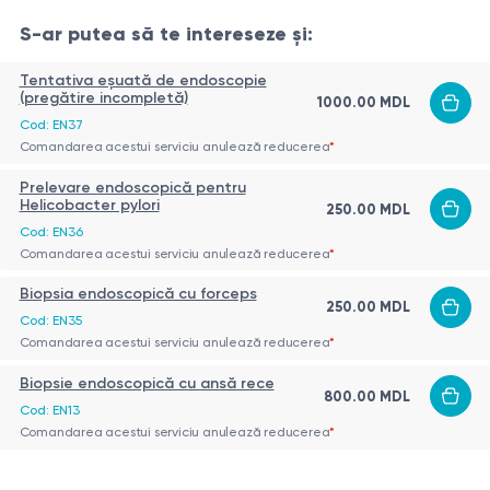
carbon
modificărilor profunde
S-ar putea să te intereseze și:
Pigment de
Pigment alternativ pentru marcare
cerneală steril
Tentativa eșuată de endoscopie
(pregătire incompletă)
1000.00 MDL
Tatuajele realizate prin tatuaj endoscopic rămân vizibile pe
Cod: EN37
termen lung, permițând medicilor să identifice și să
Comandarea acestui serviciu anulează reducerea
*
monitorizeze cu exactitate modificările stării pacientului în
Prelevare endoscopică pentru
timpul examinării ulterioare.
Helicobacter pylori
Rolul tatuajului endoscopic
250.00 MDL
Tatuajul endoscopic, fără a include costul materialului de
Cod: EN36
Comandarea acestui serviciu anulează reducerea
*
tatuaj și al instrumentarului de unică folosință, este o
procedură minim invazivă care permite medicilor să
Biopsia endoscopică cu forceps
Indicații pentru tatuajul endoscopic
250.00 MDL
vizualizeze structurile interne ale corpului. Această tehnică
Cod: EN35
Tatuajul endoscopic este recomandat în mai multe situații,
este deosebit de utilă în gastroenterologie, permițând
Comandarea acestui serviciu anulează reducerea
*
inclusiv:
examinarea tractului digestiv – esofag, stomac și intestin.
Biopsie endoscopică cu ansă rece
Prin utilizarea tehnologiilor imagistice avansate, tatuajul
Evaluarea simptomelor gastrointestinale:
Ajută la
800.00 MDL
Cod: EN13
endoscopic oferă informații valoroase pentru diagnosticarea
diagnosticarea durerilor abdominale, dificultăților de
Comandarea acestui serviciu anulează reducerea
*
și monitorizarea diverselor afecțiuni gastrointestinale.
înghițire, sângerărilor sau modificărilor tranzitului
intestinal.
Pregătirea pentru procedura de tatuaj endoscopic