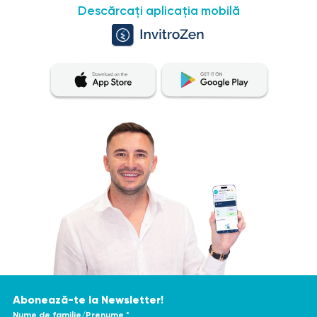
4/fulltext
Descărcați aplicația mobilă
https://www.sciencedirect.com/science/article/pii/S0001
Abonează-te la Newsletter!
Nume de familie/Prenume *