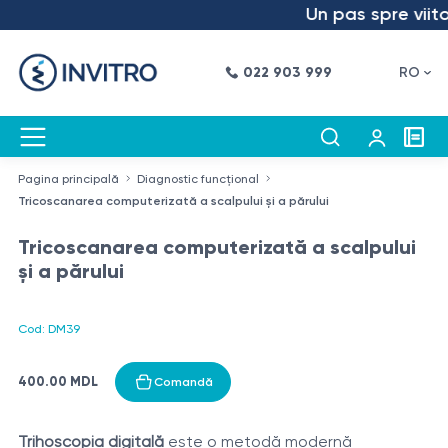
Un pas spre viitor
022 903 999
RO
Pagina principală
Diagnostic funcțional
Tricoscanarea computerizată a scalpului și a părului
Tricoscanarea computerizată a scalpului
și a părului
Cod: DM39
400.00 MDL
Comandă
Trihoscopia digitală
este o metodă modernă