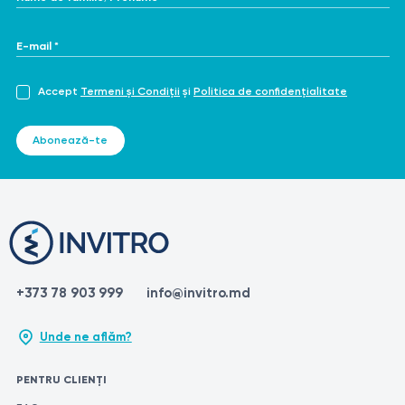
E-mail *
Accept
Termeni și Condiții
și
Politica de confidențialitate
Abonează-te
+373 78 903 999
info@invitro.md
Unde ne aflăm?
PENTRU CLIENȚI