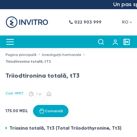
Un pas spr
022 903 999
RO
Pagina principală
Investigații hormonale
Triiodtironina totală, tT3
Triiodtironina totală, tT3
Cod: HM17
1 zi
175.00 MDL
Comandă
Trioxina totală, Tt3 (Total Triiodothyronine, Tt3)