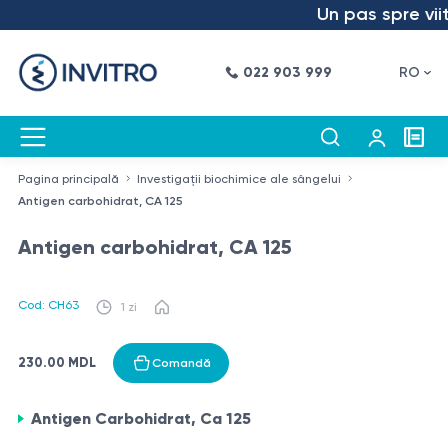
Un pas spre viito
022 903 999
RO
Pagina principală
Investigații biochimice ale sângelui
Antigen carbohidrat, СА 125
Antigen carbohidrat, СА 125
Cod: CH63
1 zi
230.00 MDL
Comandă
Antigen Carbohidrat, Ca 125