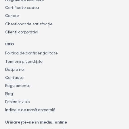
determina tratamentul corespunzător. Pentru a obține o evaluare
Certificate cadou
cât mai exactă și consecventă a rezultatelor analizelor, se
recomandă efectuarea acestora în același laborator. Acest lucru
Cariere
se datorează faptului că laboratoarele diferite pot utiliza metode
Chestionar de satisfacție
și unități de măsură diferite pentru efectuarea analizelor similare.
Clienți corporativi
INFO
Politica de confidențialitate
Termenii și condițiile
Despre noi
Contacte
Regulamente
Blog
Echipa Invitro
Indicele de masă corporală
Urmărește-ne în mediul online