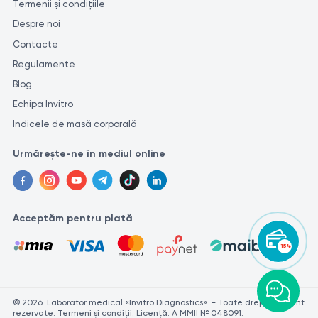
Termenii și condițiile
Despre noi
Contacte
Regulamente
Blog
Echipa Invitro
Indicele de masă corporală
Urmărește-ne în mediul online
Acceptăm pentru plată
-15%
© 2026. Laborator medical «Invitro Diagnostics». - Toate drepturile sunt
rezervate. Termeni și condiții. Licență: A MMII № 048091.