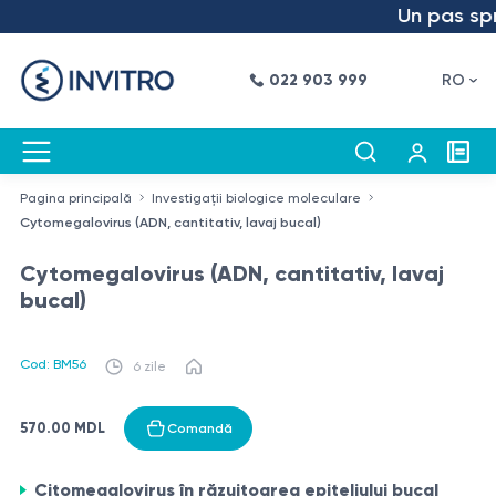
Un pas spre 
022 903 999
RO
Pagina principală
Investigații biologice moleculare
Cytomegalovirus (ADN, cantitativ, lavaj bucal)
Cytomegalovirus (ADN, cantitativ, lavaj
bucal)
Cod: BM56
6 zile
570.00 MDL
Comandă
Citomegalovirus în răzuitoarea epiteliului bucal