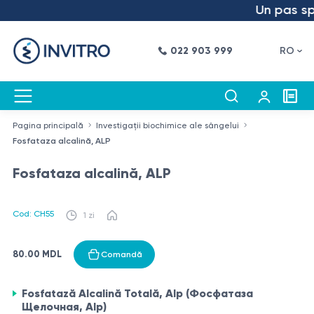
Un pas spre
022 903 999
RO
Pagina principală
Investigații biochimice ale sângelui
Fosfataza alcalină, ALP
Fosfataza alcalină, ALP
Cod: CH55
1 zi
80.00 MDL
Comandă
Fosfatază Alcalină Totală, Alp (Фосфатаза
Щелочная, Alp)