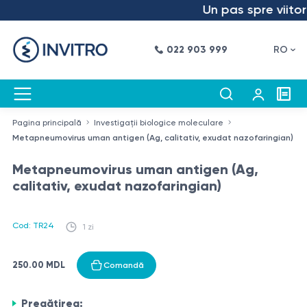
Un pas spre viitor 
022 903 999
RO
Pagina principală
Investigații biologice moleculare
Metapneumovirus uman antigen (Ag, calitativ, exudat nazofaringian)
Metapneumovirus uman antigen (Ag,
calitativ, exudat nazofaringian)
Cod: TR24
1 zi
250.00 MDL
Comandă
Pregătirea: