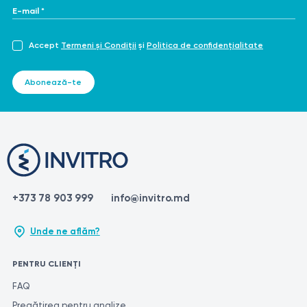
E-mail *
Accept
Termeni și Condiții
și
Politica de confidențialitate
Abonează-te
+373 78 903 999
info@invitro.md
Unde ne aflăm?
PENTRU CLIENȚI
FAQ
Pregătirea pentru analize