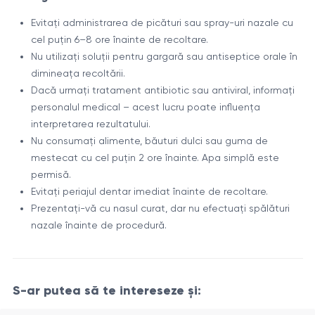
Evitați administrarea de picături sau spray-uri nazale cu
cel puțin 6–8 ore înainte de recoltare.
Nu utilizați soluții pentru gargară sau antiseptice orale în
dimineața recoltării.
Dacă urmați tratament antibiotic sau antiviral, informați
personalul medical – acest lucru poate influența
interpretarea rezultatului.
Nu consumați alimente, băuturi dulci sau guma de
mestecat cu cel puțin 2 ore înainte. Apa simplă este
permisă.
Evitați periajul dentar imediat înainte de recoltare.
Prezentați-vă cu nasul curat, dar nu efectuați spălături
nazale înainte de procedură.
S-ar putea să te intereseze și: