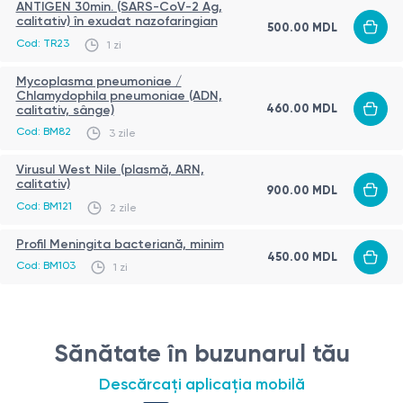
ANTIGEN 30min. (SARS-CoV-2 Ag,
calitativ) în exudat nazofaringian
500.00 MDL
Cod: TR23
1 zi
Mycoplasma pneumoniae /
Chlamydophila pneumoniae (ADN,
460.00 MDL
calitativ, sânge)
Cod: BM82
3 zile
Virusul West Nile (plasmă, ARN,
calitativ)
900.00 MDL
Cod: BM121
2 zile
Profil Meningita bacteriană, minim
450.00 MDL
Cod: BM103
1 zi
Sănătate în buzunarul tău
Descărcați aplicația mobilă