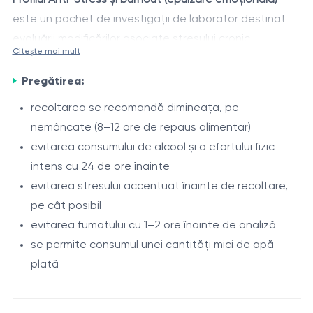
este un pachet de investigații de laborator destinat
evaluării modificărilor asociate stresului cronic,
Citește mai mult
suprasolicitării fizice și emoționale, oboselii persistente
Acest profil ajută la identificarea factorilor care pot
și dezechilibrelor hormonale sau metabolice.
Pregătirea:
influența nivelul de energie, capacitatea de
concentrare, adaptarea organismului la stres și starea
recoltarea se recomandă dimineața, pe
generală de bine.
nemâncate (8–12 ore de repaus alimentar)
Componente
evitarea consumului de alcool și a efortului fizic
Hemoleucogramă completă fără VSH - evaluarea
intens cu 24 de ore înainte
stării generale a organismului și identificarea
evitarea stresului accentuat înainte de recoltare,
semnelor de inflamație, anemie sau suprasolicitare
pe cât posibil
TSH - evaluarea funcției glandei tiroide și a
evitarea fumatului cu 1–2 ore înainte de analiză
Indicații
impactului dezechilibrelor hormonale asupra
se permite consumul unei cantități mici de apă
oboseală cronică și lipsă de energie
energiei și stării emoționale
plată
stres emoțional prelungit
Vitamina B12 - aprecierea metabolismului energetic
epuizare profesională (burnout)
și a funcționării sistemului nervos