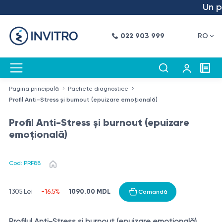
Un pas
022 903 999
RO
Pagina principală
Pachete diagnostice
Profil Anti-Stress și burnout (epuizare emoțională)
Profil Anti-Stress și burnout (epuizare
emoțională)
Cod: PRF88
1090.00 MDL
1305 Lei
-16.5%
Comandă
Profilul Anti-Stress și burnout (epuizare emoțională)