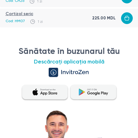
Cod: CH26
1 zi
diferent
Cortizol seric
225.00 MDL
Cod: HM07
1 zi
Sănătate în buzunarul tău
Descărcați aplicația mobilă