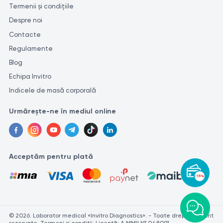
Termenii și condițiile
Despre noi
Contacte
Regulamente
Blog
Echipa Invitro
Indicele de masă corporală
Urmărește-ne în mediul online
Acceptăm pentru plată
-15%
© 2026. Laborator medical «Invitro Diagnostics». - Toate drepturile sunt
rezervate. Termeni și condiții. Licență: A MMII № 048091.