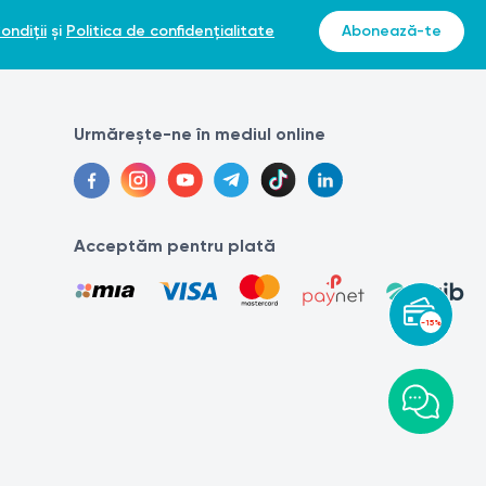
ondiții
și
Politica de confidențialitate
Abonează-te
Urmărește-ne în mediul online
Acceptăm pentru plată
-15%