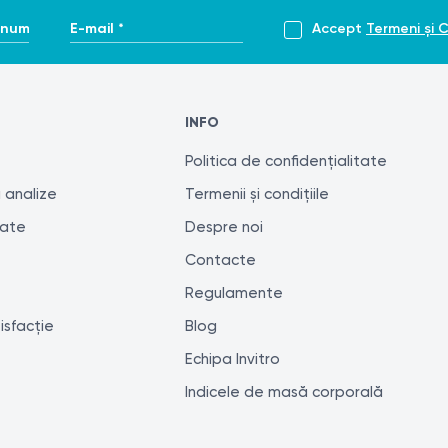
enume *
E-mail *
Accept
Termeni și C
INFO
Politica de confidențialitate
 analize
Termenii și condițiile
tate
Despre noi
Contacte
Regulamente
isfacție
Blog
Echipa Invitro
Indicele de masă corporală