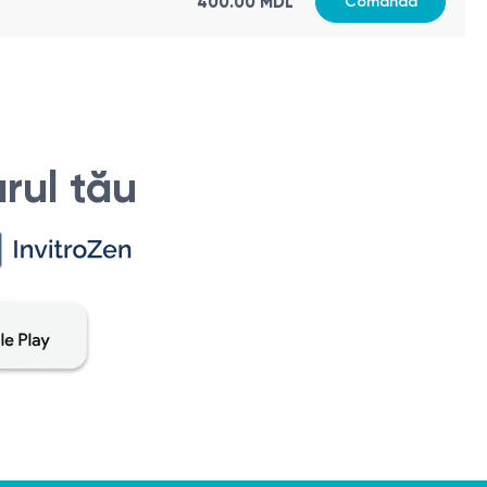
400.00 MDL
Comandă
rul tău