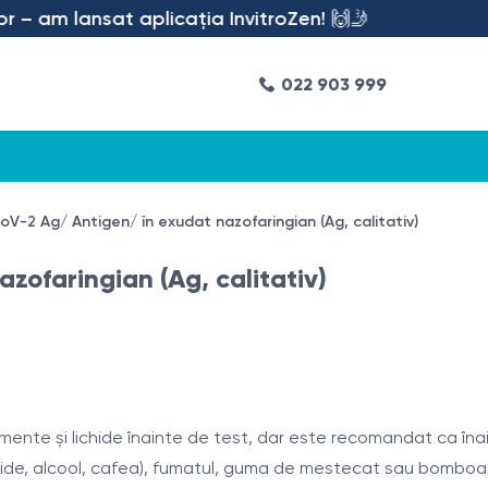
– am lansat aplicația InvitroZen! 🙌🤳
022 903 999
V-2 Ag/ Antigen/ în exudat nazofaringian (Ag, calitativ)
ofaringian (Ag, calitativ)
nte și lichide înainte de test, dar este recomandat ca înainte
 acide, alcool, cafea), fumatul, guma de mestecat sau bombo