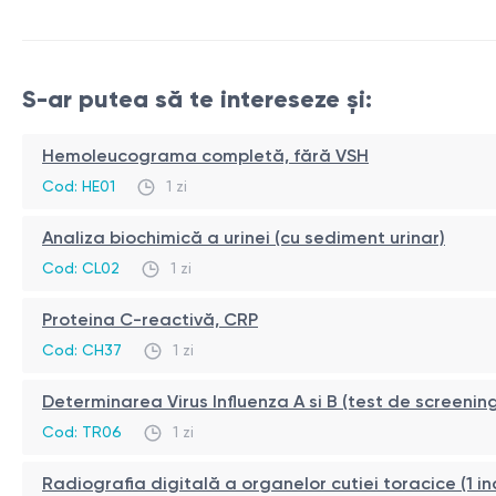
S-ar putea să te intereseze și:
Hemoleucograma completă, fără VSH
Cod: HE01
1 zi
Analiza biochimică a urinei (cu sediment urinar)
Cod: CL02
1 zi
Proteina C-reactivă, CRP
Cod: CH37
1 zi
Determinarea Virus Influenza A si B (test de screenin
Cod: TR06
1 zi
Radiografia digitală a organelor cutiei toracice (1 i