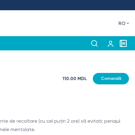
RO
110.00 MDL
Comandă
 de recoltare (cu cel puțin 2 ore) să evitați: periajul
anele mentolate.