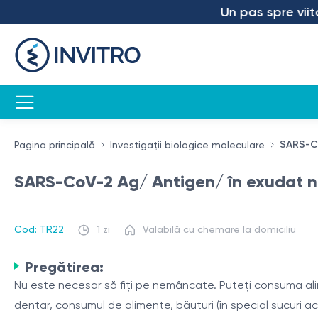
Un pas spre viitor 
SARS-Co
Pagina principală
Investigații biologice moleculare
SARS-CoV-2 Ag/ Antigen/ în exudat naz
Cod: TR22
1 zi
Valabilă cu chemare la domiciliu
Pregătirea:
Nu este necesar să fiți pe nemâncate. Puteți consuma alime
dentar, consumul de alimente, băuturi (în special sucuri