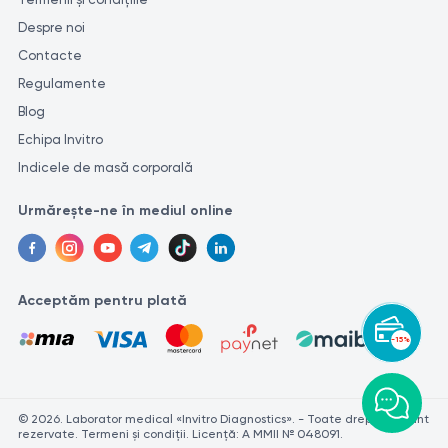
Despre noi
Contacte
Regulamente
Blog
Echipa Invitro
Indicele de masă corporală
Urmărește-ne în mediul online
Acceptăm pentru plată
-15%
© 2026. Laborator medical «Invitro Diagnostics». - Toate drepturile sunt
rezervate. Termeni și condiții. Licență: A MMII № 048091.