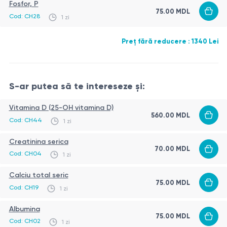
Fosfor, P
75.00 MDL
Cod: CH28
1 zi
Preț fără reducere : 1340 Lei
S-ar putea să te intereseze și:
Vitamina D (25-OH vitamina D)
560.00 MDL
Cod: CH44
1 zi
Creatinina serica
70.00 MDL
Cod: CH04
1 zi
Calciu total seric
75.00 MDL
Cod: CH19
1 zi
Albumina
75.00 MDL
Cod: CH02
1 zi