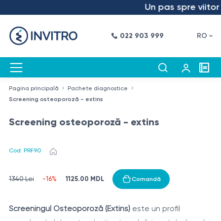
Un pas spre viitor –
022 903 999
RO
Pagina principală
Pachete diagnostice
Screening osteoporoză - extins
Screening osteoporoză - extins
Cod: PRF90
1125.00 MDL
1340 Lei
-16%
Comandă
Screeningul Osteoporoză (Extins)
este un profil