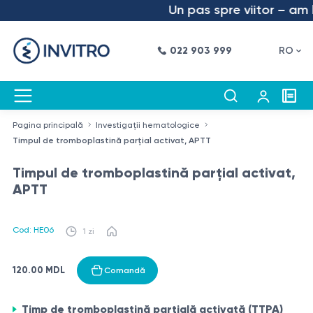
Un pas spre viitor – am la
022 903 999
RO
Pagina principală
Investigații hematologice
Timpul de tromboplastină parţial activat, APTT
Timpul de tromboplastină parţial activat,
APTT
Cod: HE06
1 zi
120.00 MDL
Comandă
Timp de tromboplastină parțială activată (TTPA)