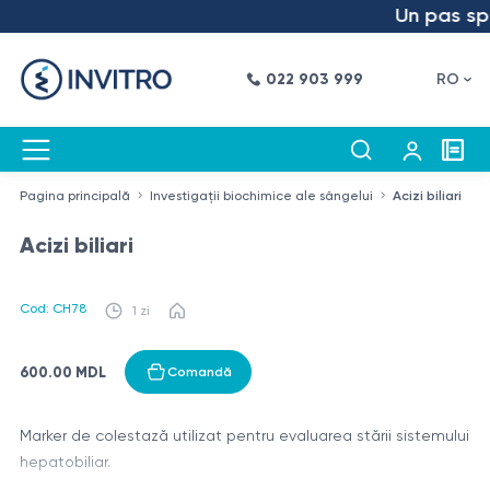
Un pas spre
022 903 999
RO
Pagina principală
Investigații biochimice ale sângelui
Acizi biliari
Acizi biliari
Cod: CH78
1 zi
600.00 MDL
Comandă
Marker de colestază utilizat pentru evaluarea stării sistemului
hepatobiliar.