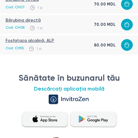
70.00 MDL
moderat crescute. Nivelul fosfatazei alcaline este aproape
Cod: CH07
1 zi
întotdeauna peste normal (interpretarea este dificilă din
Bilirubina directă
cauza posibilei creșteri a izoenzimei placentare).
70.00 MDL
Cod: CH08
1 zi
Fosfataza alcalină, ALP
80.00 MDL
Cod: CH55
1 zi
Sănătate în buzunarul tău
Descărcați aplicația mobilă