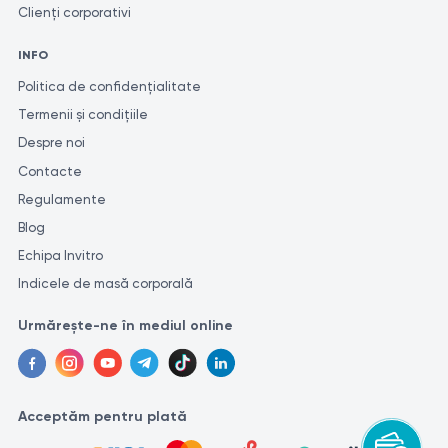
Numai un specialist calificat poate pune un diagnostic corect și
Clienți corporativi
poate determina tratamentul adecvat. Pentru o evaluare cât mai
INFO
exactă și consecventă a rezultatelor analizelor, se recomandă
efectuarea acestora în același laborator. Acest lucru se
Politica de confidențialitate
datorează faptului că diferite laboratoare pot utiliza metode și
Termenii și condițiile
unități de măsură diferite pentru efectuarea unor cercetări
Despre noi
similare.
Contacte
Regulamente
Blog
Echipa Invitro
Indicele de masă corporală
Urmărește-ne în mediul online
Acceptăm pentru plată