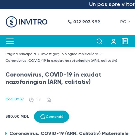
Un pas spre viitor 
022 903 999
RO
Pagina principală
Investigații biologice moleculare
Coronavirus, COVID-19 în exudat nazofaringian (ARN, calitativ)
Coronavirus, COVID-19 în exudat
nazofaringian (ARN, calitativ)
Cod: BM87
1 zi
380.00 MDL
Comandă
Coronavirus, COVID-19 (ARN, Calitativ) Materialele