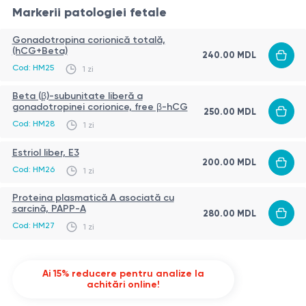
Markerii patologiei fetale
Gonadotropina corionică totală,
(hCG+Beta)
240.00
MDL
Cod:
HM25
1 zi
Beta (β)-subunitate liberă a
gonadotropinei corionice, free β-hCG
250.00
MDL
Cod:
HM28
1 zi
Estriol liber, E3
200.00
MDL
Cod:
HM26
1 zi
Proteina plasmatică А asociată cu
sarcină, PAPP-A
280.00
MDL
Cod:
HM27
1 zi
Ai 15% reducere pentru analize la
achitări online!