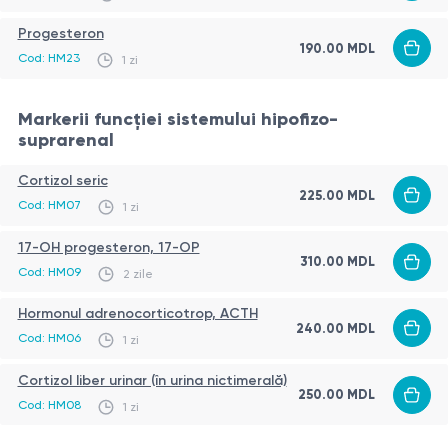
Progesteron
190.00
MDL
Cod:
HM23
1 zi
Markerii funcției sistemului hipofizo-
suprarenal
Cortizol seric
225.00
MDL
Cod:
HM07
1 zi
17-OH progesteron, 17-OP
310.00
MDL
Cod:
HM09
2 zile
Hormonul adrenocorticotrop, ACTH
240.00
MDL
Cod:
HM06
1 zi
Cortizol liber urinar (în urina nictimerală)
250.00
MDL
Cod:
HM08
1 zi