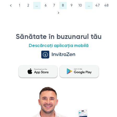
1
2
...
6
7
8
9
10
...
47
48
Sănătate în buzunarul tău
Descărcați aplicația mobilă