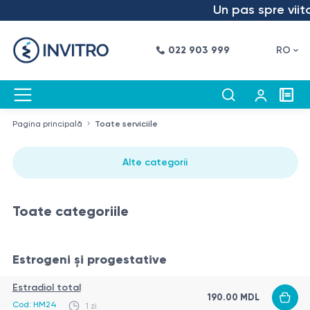
Un pas spre viitor
022 903 999
RO
Pagina principală
Toate serviciile
Alte categorii
Toate categoriile
Estrogeni și progestative
Estradiol total
190.00
MDL
Cod:
HM24
1 zi