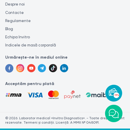
Despre noi
Contacte
Regulamente
Blog
Echipa Invitro
Indicele de masă corporală
Urmărește-ne în mediul online
Acceptăm pentru plată
-15%
© 2026. Laborator medical «Invitro Diagnostics». - Toate drepturile sunt
rezervate. Termeni și condiții. Licență: A MMII № 048091.