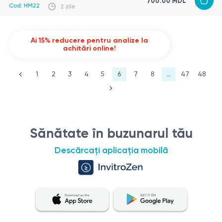
700.00
MDL
Cod:
HM22
2 zile
Ai 15% reducere pentru analize la
achitări online!
1
2
3
4
5
6
7
8
...
47
48
Sănătate în buzunarul tău
Descărcați aplicația mobilă