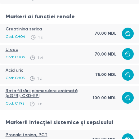
Markeri ai funcției renale
Creatinina serica
70.00
MDL
Cod:
CH04
1 zi
Ureea
70.00
MDL
Cod:
CH06
1 zi
Acid uric
75.00
MDL
Cod:
CH05
1 zi
Rata filtrării glomerulare estimată
(eGFR), CKD-EPI
100.00
MDL
Cod:
CH92
1 zi
Markerii infecției sistemice și sepsisului
Procalcitonina, PCT