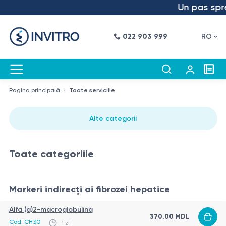
Un pas spre 
022 903 999
RO
Pagina principală
Toate serviciile
Alte categorii
Toate categoriile
Markeri indirecți ai fibrozei hepatice
Alfa (a)2-macroglobulina
370.00
MDL
Cod:
CH30
1 zi