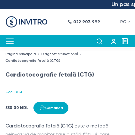
Un pas spre
022 903 999
RO
Pagina principală
Diagnostic funcțional
Cardiotocografie fetală (CTG)
Cardiotocografie fetală (CTG)
Cod: DF31
550.00 MDL
Comandă
Cardiotocografia fetală (CTG)
este o metodă
neinvazivă de monitorizare a stării fătului, care