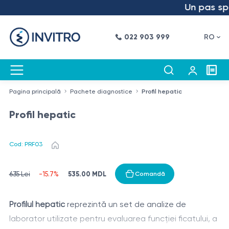
Un pas spre 
022 903 999
RO
Pagina principală
Pachete diagnostice
Profil hepatic
Profil hepatic
Cod: PRF03
535.00 MDL
635 Lei
-15.7%
Comandă
Profilul hepatic
reprezintă un set de analize de
laborator utilizate pentru evaluarea funcției ficatului, a