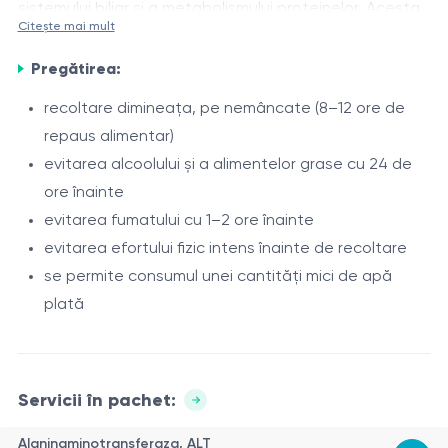
sistemului biliar și a metabolismului proteinelor. Acesta
Citește mai mult
permite identificarea leziunilor hepatocelulare, a
Indicații
proceselor inflamatorii, a tulburărilor de drenaj biliar și
Pregătirea:
suspiciune de boli hepatice sau biliare
evaluarea funcției de sinteză a ficatului.
recoltare dimineața, pe nemâncate (8–12 ore de
icter (colorarea galbenă a pielii sau sclerelor)
repaus alimentar)
durere sau disconfort în hipocondrul drept
evitarea alcoolului și a alimentelor grase cu 24 de
gust amar, tulburări digestive
Compoziție
ore înainte
monitorizarea bolilor hepatice cronice (hepatite,
evitarea fumatului cu 1–2 ore înainte
Alaninaminotransferază (ALT)
steatoză etc.)
evitarea efortului fizic intens înainte de recoltare
Aspartataminotransferază (AST)
tratament medicamentos de lungă durată cu
se permite consumul unei cantități mici de apă
Bilirubină totală
impact hepatic
plată
Bilirubină directă
screening preventiv
Contraindicații
Gama-glutamiltransferază (GGT)
Nu există contraindicații absolute. Investigația poate fi
Fosfatază alcalină (ALP)
amânată temporar în cazul:
Proteine totale
Servicii în pachet:
Colinesterază
infecțiilor acute
Alaninaminotransferaza, ALT