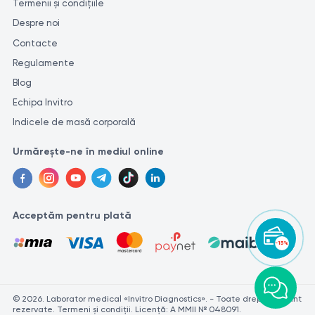
Termenii și condițiile
Despre noi
Contacte
Regulamente
Blog
Echipa Invitro
Indicele de masă corporală
Urmărește-ne în mediul online
Acceptăm pentru plată
-15%
© 2026. Laborator medical «Invitro Diagnostics». - Toate drepturile sunt
rezervate. Termeni și condiții. Licență: A MMII № 048091.