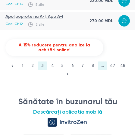
220.00
MDL
Cod:
CH13
5 zile
Apolipoproteina А-I, Apo A-I
270.00
MDL
Cod:
CH12
2 zile
Ai 15% reducere pentru analize la
achitări online!
1
2
3
4
5
6
7
8
...
47
48
Sănătate în buzunarul tău
Descărcați aplicația mobilă