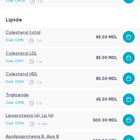
Cod:
CH76
1 zi
Lipide
Colesterol total
85.00
MDL
Cod:
CH15
1 zi
Colesterol LDL
85.00
MDL
Cod:
CH17
1 zi
Colesterol HDL
85.00
MDL
Cod:
CH16
1 zi
Trigliceride
65.00
MDL
Cod:
CH18
1 zi
Lipoproteina (a), Lp (a)
500.00
MDL
Cod:
CH14
4 zile
Apolipoproteina В, Apo B