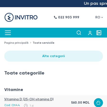
Un pas spre v
022 903 999
RO
Pagina principală
Toate serviciile
Alte categorii
Toate categoriile
Vitamine
Vitamina D (25-OH vitamina D)
560.00
MDL
Cod:
CH44
1 zi