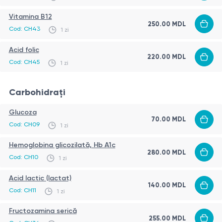
Vitamina B12
250.00
MDL
Cod:
CH43
1 zi
Acid folic
220.00
MDL
Cod:
CH45
1 zi
Carbohidrați
Glucoza
70.00
MDL
Cod:
CH09
1 zi
Hemoglobina glicozilată, Hb A1c
280.00
MDL
Cod:
CH10
1 zi
Acid lactic (lactat)
140.00
MDL
Cod:
CH11
1 zi
Fructozamina serică
255.00
MDL